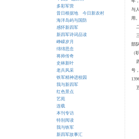
年
多彩军营
与
昔日根据地 今日新农村
用
海洋岛屿与国防
二
感怀新四军
新四军诗词品读
三
峥嵘岁月
部
绵绵思念
（
将帅传奇
四
史林新叶
老兵风采
号
铁军精神进校园
139
我与新四军
五
红色景点
艺苑
连载
本刊专访
特别阅读
我与铁军
新四军故事汇