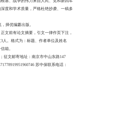
的根基、战争
的伟力来自人民、党和新四军
的
深度和学术质量，严格杜绝抄袭、一稿多
流，择优编纂出版。
，正文前有论文摘要，引文一
律作页下注，
过3人。格式
为：标题、作者单位及姓名
子信
箱。
com；征文邮寄地址：南京市中
山东路147
17789
19951960746 苏中保联系电话：