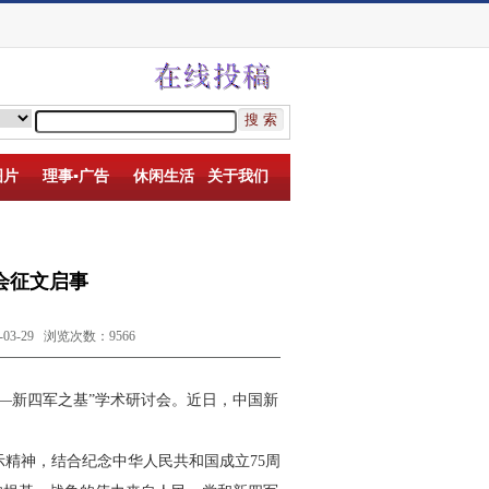
图片
理事▪广告
休闲生活
关于我们
会征文启事
-29 浏览次数：9566
——新四军之
基”学术研讨会。近日，中国新
示精神，结合纪念中华人民
共和国成立75周