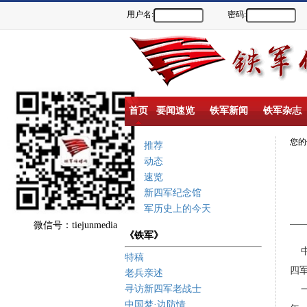
用户名:
密码:
首页
要闻速览
铁军新闻
铁军杂志
您
重点推荐
新闻动态
要闻速览
盐城新四军纪念馆
新四军历史上的今天
微信号：tiejunmedia
《铁军》
中
特稿
四
老兵亲述
寻访新四军老战士
一
中国梦·边防情