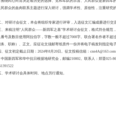
，围绕民心向背决定着历史的选
择、党和军队的宗旨、人民群众是新四军
人民群众的血肉联系
主题进行深入研讨，强调学术性、原创性，注重研究
。
、对研讨会征文，本会将组织专家进行评审，入
选征文汇编成册进行交
、来稿注明“人民群众——新四军之基”学术研
讨会征文，格式符合规范
队番号及数目使用阿拉伯字，字数一
般不超过7000字。联合署名作者不超
职务、职称）、正文。应征
论文须邮寄纸质件一份并将电子稿发到指定电
、征文初定截止日期：2024年8月20日。征文
投稿信箱：cnn4A@163.
，中国新四军和华中抗日根据地研究会，
邮编210002。联系人：郑晋025-867
61391522
、学术研讨会具体时间、地点另行通知。