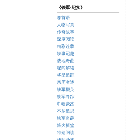
《铁军·纪实》
卷首语
人物写真
传奇故事
深度阅读
精彩连载
轶事记趣
战地奇葩
秘闻解读
将星追踪
亲历者述
铁军撷英
铁军寻踪
巾帼豪杰
不尽追思
铁军奇葩
烽火摇篮
特别阅读
雄师劲旅