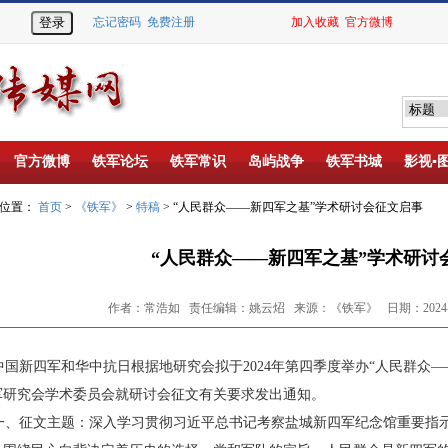
忘记密码
免费注册
加入收藏
官方微博
官方微博
铁军论坛
铁军常识
岛屿战争
铁军书城
影视▪
的位置：
首页
>
《铁军》
>
特稿
> “人民群众——新四军之基”学术研讨会征文启事
“人民群众——新四军之基”学术研讨
作者：常浩如 责任编辑：姚云炤 来源：《铁军》 日期：2024-03
国新四军和华中抗日根据地研究会
拟于2024年第四季度举办“人民群众
军研究会学术委员
会就研讨会征文有关要求发出通知。
、征文主题：深入学习贯彻习近平总书记考察
盐城新四军纪念馆重要指