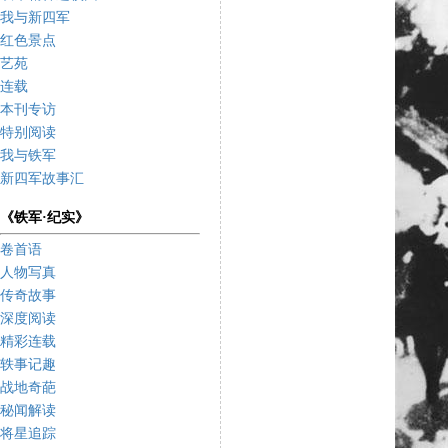
我与新四军
红色景点
艺苑
连载
本刊专访
特别阅读
我与铁军
新四军故事汇
《铁军·纪实》
卷首语
人物写真
传奇故事
深度阅读
精彩连载
轶事记趣
战地奇葩
秘闻解读
将星追踪