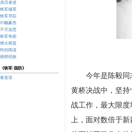
亲历者述
铁军撷英
铁军寻踪
巾帼豪杰
不尽追思
铁军奇葩
烽火摇篮
特别阅读
雄师劲旅
《铁军·国防》
今年是陈毅同
卷首语
黄桥决战中，坚持
战工作，最大限度
上，面对数倍于新