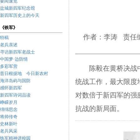
要闻速览
盐城新四军纪念馆
新四军历史上的今天
《铁军》
作者：李涛 责任编
特稿
老兵亲述
寻访新四军老战士
中国梦·边防情
多彩军营
陈毅在黄桥决战中，
昔日根据地 今日新农村
统战工作，最大限度
海洋岛屿与国防
感怀新四军
对数倍于新四军的强
新四军诗词品读
峥嵘岁月
抗战的新局面。
绵绵思念
将帅传奇
史林新叶
老兵风采
铁军精神进校园