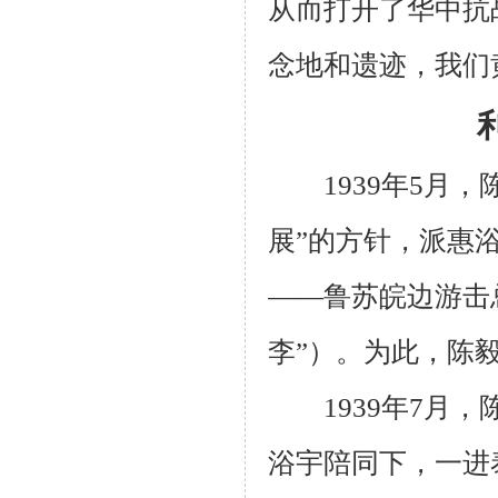
从而打开了华中抗
念地和遗迹，我们
1939
年
5
月，
展”的方针，派惠
——鲁苏皖边游击
李”）。为此，陈
1939
年
7
月，
浴宇陪同下，一进