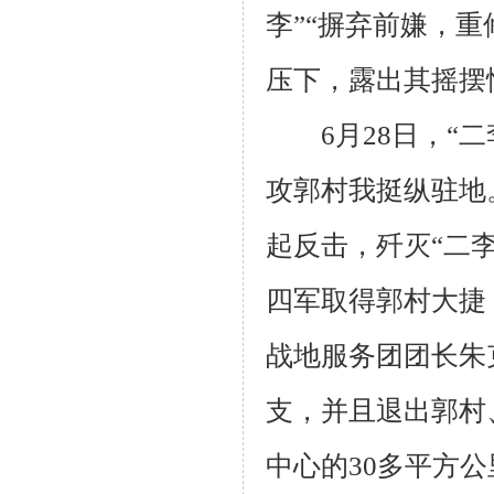
李”“摒弃前嫌，重
压下，露出其摇摆
6
月
28
日，“
攻郭村我挺纵驻地
起反击，歼灭“二
四军取得郭村大捷
战地服务团团长朱
支，并且退出郭村
中心的
30
多平方公