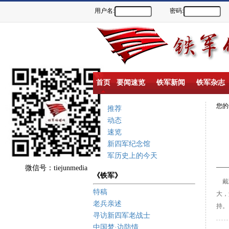
用户名:
密码:
首页
要闻速览
铁军新闻
铁军杂志
您
重点推荐
新闻动态
要闻速览
盐城新四军纪念馆
新四军历史上的今天
微信号：tiejunmedia
《铁军》
戴
特稿
大，
老兵亲述
持。
寻访新四军老战士
中国梦·边防情