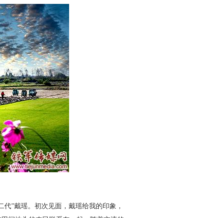
二代”戴
瑶。初次见面，戴瑶给我的印象，