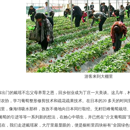
游客来到大棚里
出门的戴瑶不忘父母养育之恩，回乡创业成为
丁庄一大美谈。这几年，
树农协，学习葡萄整形修剪技术和
疏花疏果技术。在日本的20 多天的时间
园里，像海绵吸水那样，
孜孜不倦地向日本同行取经。无籽巨峰葡萄栽培
”葡萄的引进等
等一系列新的想法，在她心中萌生，并已然在“介文葡
萄园”
在，我们走进戴瑶家，大厅里最显眼的，便是橱
柜里四块标有“全国绿色