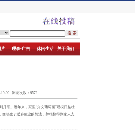
图片
理事▪广告
休闲生活
关于我们
-09 浏览次数：9572
到丹阳。近年来，家里“介文葡萄
园”规模日益壮
，便萌生了返乡创业的
想法，并很快得到家人支