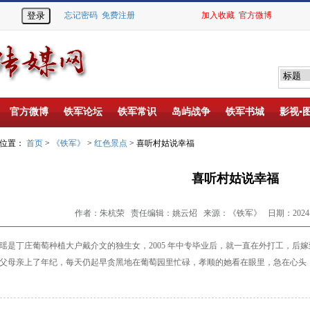
忘记密码
免费注册
加入收藏
官方微博
官方微博
铁军论坛
铁军常识
岛屿战争
铁军书城
影视▪
的位置：
首页
>
《铁军》
>
红色景点
> 喜听村姑说幸福
喜听村姑说幸福
作者：朱杭荣 责任编辑：姚云炤 来源：《铁军》 日期：2024-10
瑶是丁庄葡萄种植大户戴介文的独
生女，2005 年中专毕业后，就一直在外打
工，后嫁
父母亲上了年纪，每天
仍起早贪黑地在葡萄园里忙碌，孝顺的她
看在眼里，急在心头