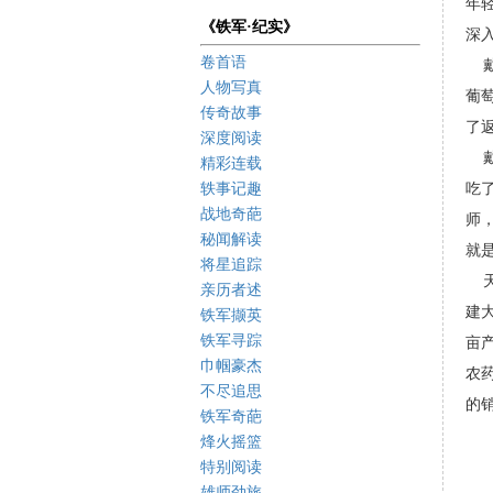
年
《铁军·纪实》
深
卷首语
戴
人物写真
葡
传奇故事
了
深度阅读
戴
精彩连载
轶事记趣
吃
战地奇葩
师
秘闻解读
就
将星追踪
天
亲历者述
建
铁军撷英
铁军寻踪
亩
巾帼豪杰
农
不尽追思
的
铁军奇葩
烽火摇篮
特别阅读
雄师劲旅