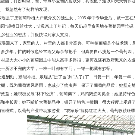
轻靓丽，
打扮时髦，除了带点小麦色的皮肤外，其他
似乎难以和天天劳作
入，我忽然有了别
样的发现。
瑶是丁庄葡萄种植大户戴介文的独
生女，2005 年中专毕业后，就一直在
萄
园”规模日益壮大，父母亲上了年纪，每天
仍起早贪黑地在葡萄园里忙碌
返乡创业的
想法，并很快得到家人支持。
瑶回来了，家里的人、村里的人都非
常高兴。可种植葡萄是个技术活，
了
多少年，忙的时候也经常给父母亲帮把手，
但真要自己挑起一个葡萄园
，村里大
大小小的葡萄园主中能人高手多得很，更何况还有政
府派来的农
是一所读不完的大学，一枝一叶都有学问，一锄
一耙藏有妙招。
道酬勤，勤能补拙。戴瑶从“进了园”到“入了
门”，日复一日，年复一年
大棚，既为葡萄遮风避雨，也减少
了病虫害，保证了葡萄的品质；她坚定地
产效益；她积极发展
“林下经济”，葡萄架下，鸡鸭鹅悠闲觅食；她坚持绿
药和生长
素；她不断扩大葡萄品种，错开了销售冲撞期，很大程
度上规避
销售模式，以葡萄产业带动旅游业，“农家乐”搞得
红红火火，葡萄收获旺季，