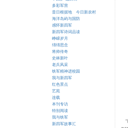
多彩军营
昔日根据地 今日新农村
海洋岛屿与国防
感怀新四军
新四军诗词品读
峥嵘岁月
绵绵思念
将帅传奇
史林新叶
老兵风采
铁军精神进校园
我与新四军
红色景点
艺苑
连载
本刊专访
特别阅读
我与铁军
“
新四军故事汇