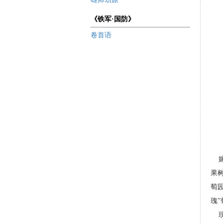
《铁军·国防》
卷首语
嫁
果
萄
瑰
现