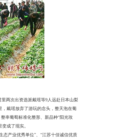
村里两次出资选派戴瑶等9
人远赴日本山梨
里，戴瑶放弃
了游玩的念头，整天泡在葡
、整
串葡萄标准化整形、新品种“阳光玫
里变成了现实。
生态产业优秀单位”、“江苏
十佳诚信优质