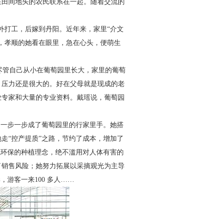
在田间地头的农民联
系在一起。随着交流的
外打
工，后嫁到丹阳。近年来，家里“介文
，孝顺的她
看在眼里，急在心头，便萌生
尽管自
己从小在葡萄园里长大，家里的葡萄
，压力还是很
大的。好在父母就是现成的老
业专家和大量的专业资料。戴瑶说，葡萄
园
，一步一步成了葡萄园里的
行家里手。她搭
走“控产提
质”之路，节约了成本，增加了
色
环保的种植理念，绝不滥用对人体有害的
了销售风险；她努力拓展以采摘观光为主导
游客一来100 多人……