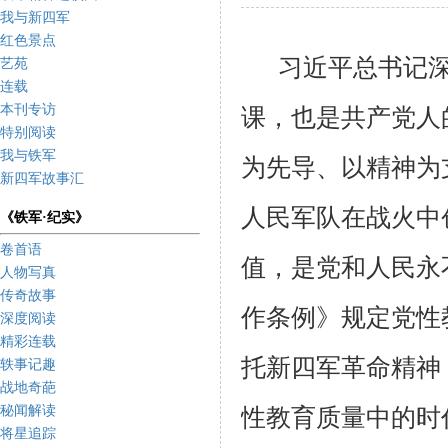
我与新四军
红色景点
习近平总书记
艺苑
连载
本刊专访
课，也是共产党人的
特别阅读
我与铁军
为先导、以精神为
新四军故事汇
人民军队在战火中
《铁军·纪实》
卷首语
值，是党和人民永
人物写真
传奇故事
作条例》规定党性
深度阅读
精彩连载
托新四军革命精神
轶事记趣
战地奇葩
秘闻解读
性教育质量中的时
将星追踪