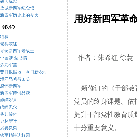
要闻速览
盐城新四军纪念馆
新四军历史上的今天
用好新四军革命
《铁军》
特稿
老兵亲述
寻访新四军老战士
作者：朱希红 徐慧
中国梦·边防情
多彩军营
昔日根据地 今日新农村
海洋岛屿与国防
感怀新四军
新修订的《干部教育
新四军诗词品读
峥嵘岁月
党员的终身课题。依
绵绵思念
提升干部党性教育质
将帅传奇
史林新叶
十分重要意义。
老兵风采
铁军精神进校园