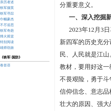
亲历者述
分重要意义。
铁军撷英
铁军寻踪
一、深入挖掘
巾帼豪杰
不尽追思
2023年
12
月
3
日
铁军奇葩
烽火摇篮
新四军的历史充分
特别阅读
雄师劲旅
民、人民就是江山
《铁军·国防》
教材，要用好这一
卷首语
不畏艰险，勇于斗
信仰信念、意志品
壮大的原因、强大