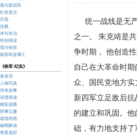
我与新四军
红色景点
统一战线是无
艺苑
连载
本刊专访
之一。 朱克靖是
特别阅读
我与铁军
争时期， 他创造
新四军故事汇
自己在大革命时期
《铁军·纪实》
卷首语
众、国民党地方实
人物写真
传奇故事
新四军立足敌后抗
深度阅读
精彩连载
的建立和巩固。他
轶事记趣
战地奇葩
秘闻解读
础，有力地支持了
将星追踪