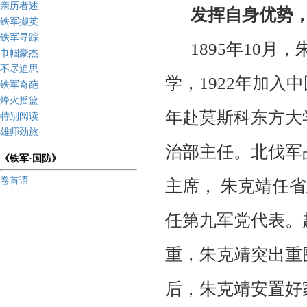
亲历者述
发挥自身优势
铁军撷英
铁军寻踪
1895年
10
月，
巾帼豪杰
不尽追思
学，
1922
年加入中
铁军奇葩
烽火摇篮
年赴莫斯科东方大
特别阅读
雄师劲旅
治部主任。北伐军
《铁军·国防》
卷首语
主席， 朱克靖任
任第九军党代表。
重，朱克靖突出重
后，朱克靖安置好