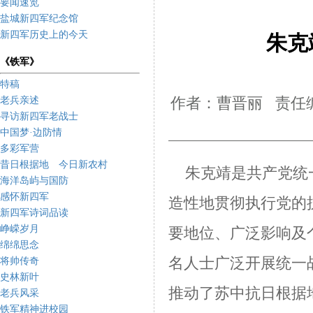
要闻速览
盐城新四军纪念馆
新四军历史上的今天
朱克
《铁军》
特稿
老兵亲述
作者：曹晋丽 责任编
寻访新四军老战士
中国梦·边防情
多彩军营
昔日根据地 今日新农村
朱克靖是共产党统
海洋岛屿与国防
感怀新四军
造性地贯彻执行党的
新四军诗词品读
峥嵘岁月
要地位、广泛影响及
绵绵思念
名人士广泛开展统一
将帅传奇
史林新叶
推动了苏中抗日根据
老兵风采
铁军精神进校园