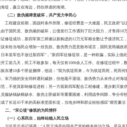
的海堤，矗立在海边，挡住肆虐的海潮。
（二）敌伪顽肆意破坏，共产党力争民心
工程建设前期，因战时条件所限，修堤经费是一大难题，民主政府“以
是由于国民党、敌伪顽的破坏，公债发行工作遇到了巨大阻力，才售得
10
保证修堤成功，新四军第三师遂以新购进的
12
万元军粮全数让予接济民工
建设未给当地民众增加一丝负担。敌伪势力恶意散布谣言，国民党韩顽政府
，日本皇军也不放过新四军”，“新四军征修堤坝，是一种欺骗，实际上借此
致开工前几天，民工不敢参加，每天仅有
1000
余人工作。在修堤过程中，
陈振东遭
10
多个匪徒捆绑，他说：“我为筑堤而来，今为筑堤而死，死而何
海。宋乃德的安全同样遇到威胁，但他毫不退缩。敌伪势力从未停止对海
防范，不使其影响修堤进程；另一方面新四军配合工程修建，逐步剿灭敌
人克服缺钱缺粮缺水、敌伪土匪破坏等重重困难，利用战争间隙，争分夺
建成了长近
45
千米的高标准坚固长堤，当地乡绅和群众纷纷感叹“艰苦廉洁
二、“宋公堤”修筑的为民情怀
（一）心系民生，始终站稳人民立场
习近平总书记强调：“人民立场是中国共产党的根本政治立场，是马克