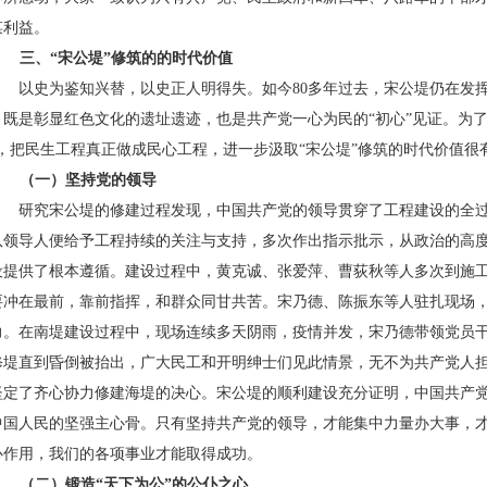
谋利益。
三、“宋公堤”修筑的的时代价值
以史为鉴知兴替，以史正人明得失。如今
80
多年过去，宋公堤仍在发挥
，既是彰显红色文化的遗址遗迹，也是共产党一心为民的“初心”见证。为
”，把民生工程真正做成民心工程，进一步汲取“宋公堤”修筑的时代价值很
（一）坚持党的领导
研究宋公堤的修建过程发现，中国共产党的领导贯穿了工程建设的全
队领导人便给予工程持续的关注与支持，多次作出指示批示，从政治的高
设提供了根本遵循。建设过程中，黄克诚、张爱萍、曹荻秋等人多次到施
要冲在最前，靠前指挥，和群众同甘共苦。宋乃德、陈振东等人驻扎现场
力。在南堤建设过程中，现场连续多天阴雨，疫情并发，宋乃德带领党员
修堤直到昏倒被抬出，广大民工和开明绅士们见此情景，无不为共产党人
坚定了齐心协力修建海堤的决心。宋公堤的顺利建设充分证明，中国共产
中国人民的坚强主心骨。只有坚持共产党的领导，才能集中力量办大事，
心作用，我们的各项事业才能取得成功。
（二）锻造“天下为公”的公仆之心