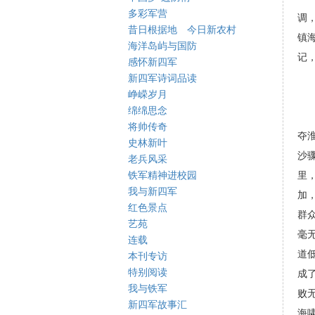
多彩军营
调
昔日根据地 今日新农村
镇
海洋岛屿与国防
记
感怀新四军
新四军诗词品读
峥嵘岁月
绵绵思念
将帅传奇
夺
史林新叶
沙
老兵风采
铁军精神进校园
里
我与新四军
加
红色景点
群
艺苑
毫
连载
道
本刊专访
特别阅读
成
我与铁军
败
新四军故事汇
海