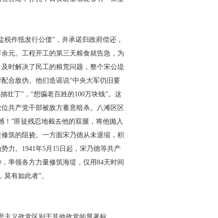
盐税作抵发行公债”，并承诺归政府偿还，
万余元。工程开工的第三天粮食就告急，为
，及时解决了民工的粮荒问题，整个宋公堤
配合敌伪。他们造谣说“中央大军仍旧要
抽壮丁”，“想骗老百姓的
100
万块钱”。这
数位共产党干部被敌方蓄意暗杀。八滩区区
憾！”匪徒残忍地截去他的双腿，将他抛入
堤修筑的阻挠。一方面宋乃德从未退缩，积
伪势力。
1941
年
5
月
15
日起，宋乃德等共产
秒，率领各方力量修筑海堤，仅用
84
天时间
，莫有如此者”。
思主义政党区别于其他政党的显著标