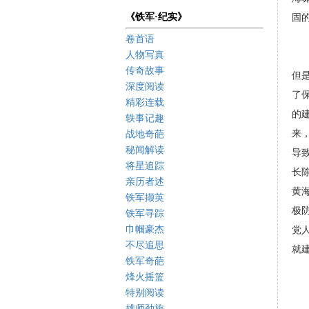
《铁军·纪实》
固
卷首语
人物写真
传奇故事
但
深度阅读
了
精彩连载
的
轶事记趣
来
战地奇葩
秘闻解读
导
将星追踪
长
亲历者述
黄
铁军撷英
极
铁军寻踪
巾帼豪杰
党
不尽追思
就
铁军奇葩
烽火摇篮
特别阅读
雄师劲旅