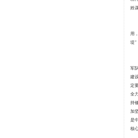
姓
用
堤
军
建
定
全
持
加
是
核