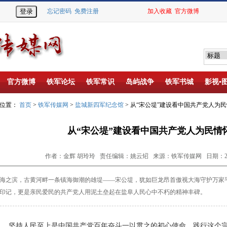
忘记密码
免费注册
加入收藏
官方微博
官方微博
铁军论坛
铁军常识
岛屿战争
铁军书城
影视▪
的位置：
首页
>
铁军传媒网
>
盐城新四军纪念馆
> 从“宋公堤”建设看中国共产党人为
从“宋公堤”建设看中国共产党人为民情
作者：金辉 胡玲玲 责任编辑：姚云炤 来源：铁军传媒网 日期：2024-
之滨，古黄河畔一条镇海御潮的雄堤——宋公堤，犹如巨龙昂首傲视大海守护万家
印记，更是亲民爱民的共产党人用泥土垒起在盐阜人民心中不朽的精神丰碑。
坚持人民至上是中国共产党百年奋斗一以贯之的初心使命。践行这个