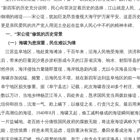
，“新四军的历史充分说明，民心向背决定着历史的选择，江山就是人民、
海御潮的雄堤——宋公堤，犹如巨龙昂首傲视大海守护万家平安。这是历
，更是亲民爱民的共产党人用泥土垒起在盐阜人民心中不朽的精神丰碑。
一、“宋公堤”修筑的历史背景
（一）海啸为患深重，民生难以为继
江苏盐阜地区，地处黄海滩涂，千百年来，沿海人民饱受海潮、洪涝
淮后，带来的巨量泥沙逐步淤积形成今天的江苏省滨海、响水、射阳等县
骤然停供，海洋侵蚀力量随即显现，海岸线急剧内退，尤以今滨海县沿海
，海啸亦加凶猛、频繁，沿海民生不堪。就在新四军达到盐阜地区的前一
，阜宁地区损失惨重。据《阜宁县志》记载，此次海啸吞没
40
多个村庄、
众数以万计。当地乡绅杨芷江等人，四处奔走，恳求国民党当局拨款修堤
无信仰和担当，沆瀣一气、欺上瞒下，以修堤之名，行贪污之实。最后用
低于高潮位的海堤。
1940
年
8
月，海啸又起，偷工减料修成的海堤瞬间被海
了一片盐碱地。老百姓十分痛恨国民政府的腐败无能，将这座海堤讽称为“
无能，悲愤填膺：捍患未周无远虑，堤防重决有深悲。桑田坐看成沧海，
啸和灾后惨不忍睹、惊心噩梦的场面，阜宁（包含今天的滨海县）沿海人