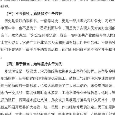
斗精神。
（三）不畏牺牲，始终保持斗争精神
历史是最好的教科书。一部修堤史，更是一部担当史和斗争史。习近平
斗争而斗争，也不是为了一己私利而斗争，而是为了实现人民对美好生活
干实干、攻坚克难。”宋公堤的修筑史，就是一段中国共产党团结带领人民
有土方和砂石，它是广大苏北父老乡亲和新四军战士们舍生忘死、不惧牺
着他们不畏牺牲、敢于斗争的崇高品格，他们面对困难不屈不挠的斗争精
泉。
（四）勇于担当，始终坚持实干为先
修筑海堤是一场硬仗，宋乃德始终做到身先士卒靠前指挥。从争取乡
、现场指挥，从带病冒雨赶往海堤稳定民工、鼓舞士气到同潮水争速度提
于担当的新政府干部形象，也极大地提振了广大民工信心。宋公堤的建设，
观念的一次挑战。南堤修建时雨水多发，工地不堪作业全线告急，这时，
人员的阻拦，冒雨趟水赶赴八滩，几次被狂风暴雨打落马背掉入泥水中，
滩他立即召开堤委扩大会议，统一思想，作出继续修堤的决定。民工们看
神所感动，大家一致认为只有共产党、民主政府和新四军、八路军的干部