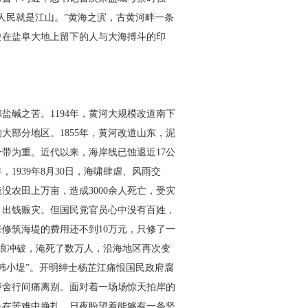
人民就是江山。”黄海之滨，古黄河畔一条
史在盐阜大地上留下的人与大海搏斗的印
和盐碱之苦。
1194
年，黄河大规模改道南下
的大部分地区。
1855
年，黄河改道山东，泥
一带为重。近代以来，海岸线已蚀退近
17
公
年，
1939
年
8
月
30
日，海啸肆虐、风雨交
淹没农田上万亩，造成
3000
余人死亡，受灾
，出钱赈灾。但国民党官员心中没有百姓，
来修筑海堤的费用还不到
10
万元，只修了一
浪冲破，淹死了数万人，沿海地区再次变
韩小堤”。开明绅士杨芷江痛恨国民政府腐
庐舍行间痛离别。面对着一场场惊天拍岸的
民在苦难中挣扎，日夜盼望着能够有一条坚