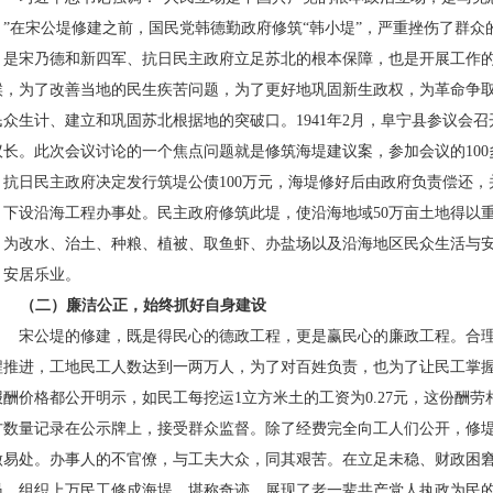
。”在宋公堤修建之前，国民党韩德勤政府修筑“韩小堤”，严重挫伤了群
，是宋乃德和新四军、抗日民主政府立足苏北的根本保障，也是开展工作
候，为了改善当地的民生疾苦问题，为了更好地巩固新生政权，为革命争
民众生计、建立和巩固苏北根据地的突破口。
1941
年
2
月，阜宁县参议会召
议长。此次会议讨论的一个焦点问题就是修筑海堤建议案，参加会议的
100
，抗日民主政府决定发行筑堤公债
100
万元，海堤修好后由政府负责偿还，
，下设沿海工程办事处。民主政府修筑此堤，使沿海地域
50
万亩土地得以
，为改水、治土、种粮、植被、取鱼虾、办盐场以及沿海地区民众生活与
、安居乐业。
（二）廉洁公正，始终抓好自身建设
宋公堤的修建，既是得民心的德政工程，更是赢民心的廉政工程。合
程推进，工地民工人数达到一两万人，为了对百姓负责，也为了让民工掌
报酬价格都公开明示，如民工每挖运
1
立方米土的工资为
0.27
元，这份酬劳
方数量记录在公示牌上，接受群众监督。除了经费完全向工人们公开，修
做易处。办事人的不官僚，与工夫大众，同其艰苦。在立足未稳、财政困
员、组织上万民工修成海堤，堪称奇迹，展现了老一辈共产党人执政为民