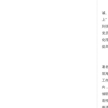
诚
上
到
党
化
提
著
筑
工
向
倾
造
推