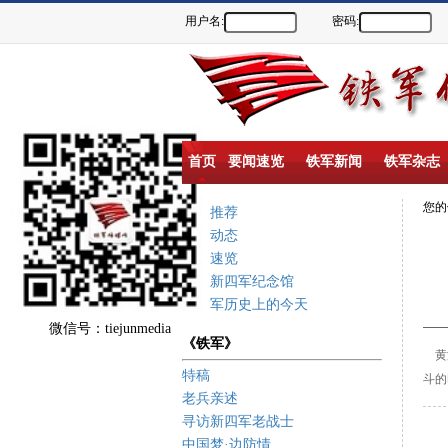
用户名:
密码:
首页
要闻速览
铁军新闻
铁军杂志
您
重点推荐
新闻动态
要闻速览
盐城新四军纪念馆
新四军历史上的今天
微信号：tiejunmedia
《铁军》
黄海
特稿
斗的
老兵亲述
寻访新四军老战士
中国梦·边防情