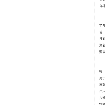
奋
了
苦
只
聚
源
察
勇
统
作
八
精