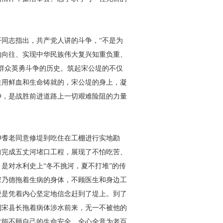
同志指出，共产党人讲的斗争，“不是为
的向往、实现中华民族伟大复兴知重负重、
群众英勇斗争的历史。筑起宋公堤的不仅
牲用鲜血和生命铸就的，宋公堤的身上，凝
神，是战胜前进道路上一切艰难险阻的力量
绅耆老同意修堤到吃住在工棚进行实地勘
前完成五丈河堵口工程，展现了不怕吃苦、
是对水利史上“冬不挑河，夏不打堆”的传
宋乃德拖着生病的身体，不顾医生和身边工
硬是凭着内心坚定地信念赶到了堤上。到了
到宋县长拖着病体涉水前来，无一不被他的
才能不顾自己的生命安全，全心全意为老百