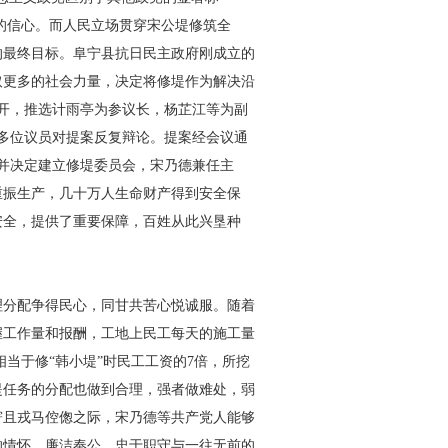
众的信心。而人民立场贯穿宋公堤修筑全
的最终目标。阜宁县抗日民主政府刚成立的
取更多的社会力量，决定将修堤作为解决沿
开，推选计雨亭为参议长，杨芷江等为副
多位议员对提案反复辩论。提案经会议通
并决定建立修堤委员会，宋乃德兼任主
重振生产，几十万人生命财产得到安全保
安全，提供了重要保障，百姓从此兴垦种
理分配争得民心，同甘共苦心悦诚服。随着
握工作量和报酬，工地上民工每天的施工量
相当于修“韩小堤”时民工工资的
7
倍，所挖
堤任务的分配也做到合理，强者做难处，弱
窘且戎马倥偬之际，宋乃德等共产党人能够
的情怀，廉洁奉公、忠于职守与一往无前的