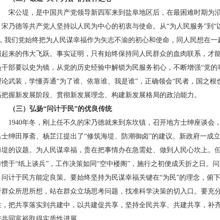
宋公堤，是中国共产党领导新四军来到盐阜地区后，在最困难时期为
、宋乃德等共产党人坚持以人民为中心的初衷与使命。从“为人民服务”到“以
”，我们党始终把为人民谋幸福作为矢志不渝的初心和使命，同人民想在一
强起来的伟大飞跃。事实证明，只有始终保持同人民群众的血肉联系，才
员干部要以史为镜，从党的历史经验中解锁为民服务初心，不断增强“党的
理论武装，学懂弄通“为了谁、依靠谁、我是谁”，正确领会“民者，国之根
高把握新发展阶段、贯彻新发展理念、构建新发展格局的政治能力。
（三）弘扬“问计于民”的优良传统
1940年冬，刚上任不久的宋乃德就来到东坎镇，召开地方士绅座谈会
名士绅田厚斋、杨芷江提出了“修筑海堤、防潮御卤”的建议。新政府一成
海堤的议题。为人民谋幸福，贵在把事情办在急需处、做到人民心坎上。但
作惯于“纸上谈兵”，工作决策如同“空中楼阁”，施行之初便成夭折之日。
，问计于民方能定良策。要始终坚持为民谋幸福关键在“为民”的理念，俯
听群众所思所想，站在群众立场思考问题，找准科学决策的切入口。要充
性，把共享落实到共建中，以共建促共享，坚持全民共享、共建共享，补
进共同富裕取得实质性进展。