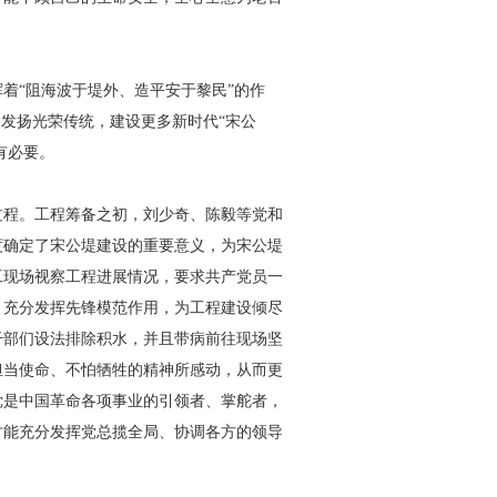
着“阻海波于堤外、造平安于黎民”的作
了发扬光荣传统，建设更多新时代“宋公
有必要。
过程。工程筹备之初，刘少奇、陈毅等党和
度确定了宋公堤建设的重要意义，为宋公堤
工现场视察工程进展情况，要求共产党员一
，充分发挥先锋模范作用，为工程建设倾尽
干部们设法排除积水，并且带病前往现场坚
担当使命、不怕牺牲的精神所感动，从而更
党是中国革命各项事业的引领者、掌舵者，
才能充分发挥党总揽全局、协调各方的领导