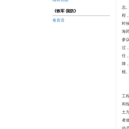
志
《铁军·国防》
程
卷首语
时
海
参
过
任
障
植
工
和
土
者
动