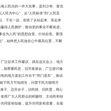
沿海人民办的一件大实事，是刘少奇、黄克
人民为中心”，从“人民标准”到“人民至
起、干在一起，创造了从站起来、富起来
能赢得人民拥护，推动党的事业不断前进。
事业为人民”的思想自觉、行动自觉。要强
也”，始终把人民放在心中最高位置，不断
，广泛征求工作建议。就在这次会上，地方
立，就尊重民意，召开座谈会，广泛探讨修
有的地方谋划工作乐于“闭门造车”，推动
问政于民方可知得失，问需于民方能明方
下身子、迈开步子，访民情、问民需，用心
分发挥广大人民群众的积极性、主动性和创
齐共同富裕短板，提升共同富裕质量，全面