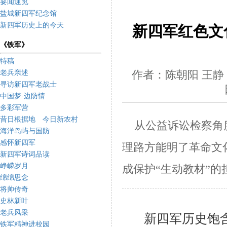
要闻速览
盐城新四军纪念馆
新四军历史上的今天
新四军红色文
《铁军》
特稿
老兵亲述
作者：陈朝阳 王静
寻访新四军老战士
日
中国梦·边防情
多彩军营
昔日根据地 今日新农村
从公益诉讼检察角度
海洋岛屿与国防
感怀新四军
理路方能明了革命文
新四军诗词品读
峥嵘岁月
成保护“生动教材”的
绵绵思念
将帅传奇
史林新叶
老兵风采
新四军历史饱
铁军精神进校园