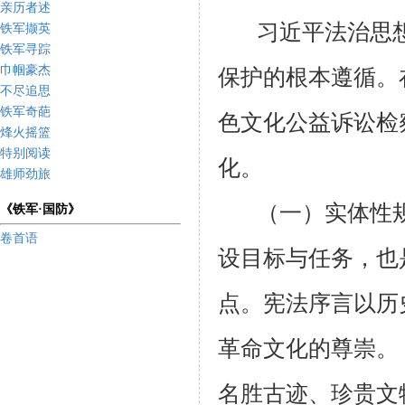
亲历者述
习近平法治思
铁军撷英
铁军寻踪
巾帼豪杰
保护的根本遵循。
不尽追思
铁军奇葩
色文化公益诉讼检
烽火摇篮
特别阅读
化。
雄师劲旅
（一）实体性
《铁军·国防》
卷首语
设目标与任务，也
点。宪法序言以历
革命文化的尊崇。
名胜古迹、珍贵文