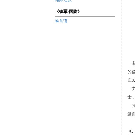
《铁军·国防》
卷首语
新
的
庄8
刘
士
清
进
A.