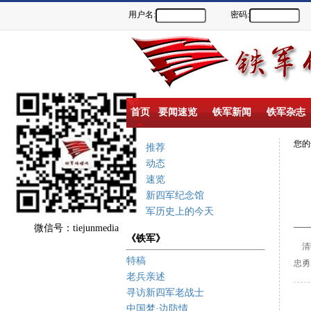
用户名:
密码:
首页
要闻速览
铁军新闻
铁军杂志
您
重点推荐
新闻动态
要闻速览
盐城新四军纪念馆
新四军历史上的今天
微信号：tiejunmedia
《铁军》
清
特稿
忠勇
老兵亲述
寻访新四军老战士
中国梦·边防情