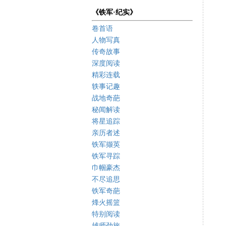
《铁军·纪实》
卷首语
人物写真
传奇故事
深度阅读
精彩连载
轶事记趣
战地奇葩
秘闻解读
将星追踪
亲历者述
铁军撷英
铁军寻踪
巾帼豪杰
不尽追思
铁军奇葩
烽火摇篮
特别阅读
雄师劲旅