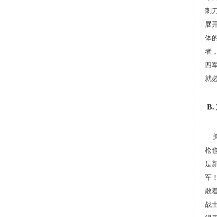
刺
展
体
者
四
就
B
关
枪
是新
军！
散
战