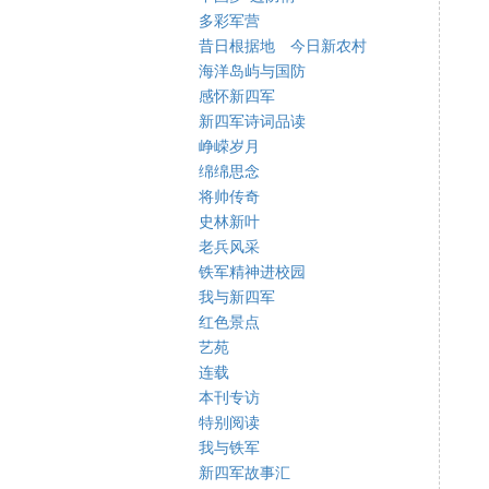
多彩军营
昔日根据地 今日新农村
海洋岛屿与国防
感怀新四军
新四军诗词品读
峥嵘岁月
绵绵思念
将帅传奇
史林新叶
老兵风采
铁军精神进校园
我与新四军
红色景点
艺苑
连载
本刊专访
特别阅读
我与铁军
新四军故事汇