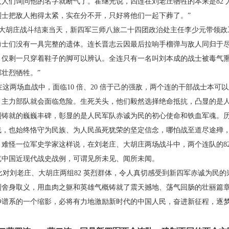
及人们询问他的名字就断气
了。霍继光说，四连在刘老庄牺牲的本来是82 
烈士把敌人抱得
太紧，实在分不开，只好将他们一起下葬了。”
大胡庄战斗结束当天，新四军三师八旅二十四
团政治处主任李少元带领政
勇士们没有一具完整的遗体。连
长晋志云因最后拉响手榴弹与敌人同归于
，仅剩一只穿着鞋
子的脚可以辨认。全连只有一名叫刘本成的战士被
毒气熏
部壮
烈牺牲。”
这两场血战中，面临10 倍、20 倍于己的强敌，
两个连的干部战士本可以
，主力部队就会面临危险。生死关
头，他们毅然选择绝命抵抗，凸显的是
烈铸就的巍巍丰碑，彰
显的是人民军队赤诚为民的初心使命和铁血军魂。
线，也始
终恪守为民族、为人民虽死犹荣的坚定信念，哪怕战
至道尽途殚
。难怪一位军史学家这样说，在刘老庄、大胡庄两
场战斗中，两个连队的8
览中国近现代战史战例，可谓见所未见、闻
所未闻。
对刘老庄、大胡庄两组82 英烈群体，令人真切
感受到新四军赤诚为民的
烈舍身取义，用血肉之躯和英雄气
概铸就了震天撼地、荡气回肠的壮丽篇章。
神谱系的一个缩影，必
将有力地激励新时代的中国人民，奋进新征程，逐