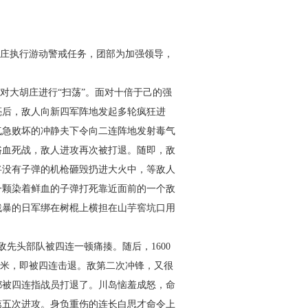
庄执行游动警
戒任务，团部为加强领
导，
对大胡庄进行
“扫荡”。面对十倍于己
的强
亮后，敌人
向新四军阵地发起多轮
疯狂进
气急败坏的冲静夫下令向二连阵地发射毒
气
浴血死战，敌人进攻再次被
打退。随即，敌
将没有子弹
的机枪砸毁扔进大火中，等敌人
一颗染着鲜血的子弹打死靠近面前的一个敌
残暴的日军绑在树棍上横担在山芋窖
坑口用
敌先头部队被四连一顿痛
揍。随后，1600
 米，即被四连
击退。敌第二次冲锋，又很
都
被四连指战员打退了。川岛恼羞成怒，命
第五次进攻。身负重伤的连长白思才命
令上