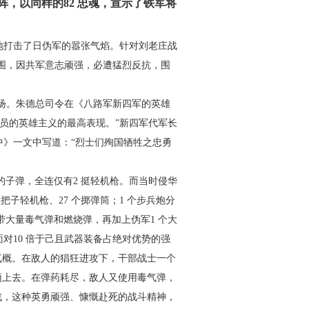
，以同样的82 忠魂，
宣示了铁军将
地打击了日伪军的嚣张气
焰。针对刘老庄战
围，因共军
意志顽强，必遭猛烈反抗，围
扬。朱德总司令在《八路
军新四军的英雄
员的英雄主义
的最高表现。”新四军代军长
中》一文中写道：“烈士们殉国牺牲之忠勇
的子弹，全连仅有2 挺轻机
枪。而当时侵华
歪把子轻机
枪、27 个掷弹筒；1 个步兵炮分
带大量毒气弹和燃烧弹，再加上伪军1 个大
员面对10 倍于己且武器装备占绝对优势
的强
气概。在敌人的猖狂进攻
下，干部战士一个
顶上去。在弹
药耗尽，敌人又使用毒气弹，
战，这种英勇顽强、慷慨赴死的战斗精神，