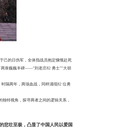
 倍于己的日伪军，全体指战员
抱定慷慨赴死
了两座巍巍丰碑
——“刘老庄82 勇士”“大胡
，时隔两年，两场血战，同样涌现
82 位勇
对的独特视角，探寻两者之间
的逻辑关系，
的悲壮至
极，凸显了中国人民
以爱国