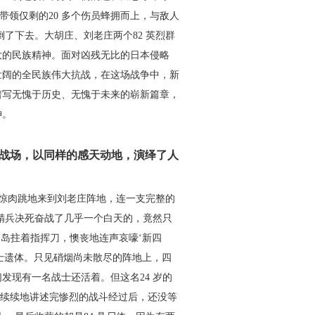
带领仅剩的20 多个伤员蜂
拥而上，与敌人
倒了下去。
大胡庄、刘老庄两个82 英烈群
大的民族精神。面对凶残无比的日本侵略
壮阔的全民族伟大抗战，在这场战争
中，新
谱写无愧于历史、无愧
于未来的崭新篇章，
神。
战场，以同样的感天
动地，演绎了人
惊肉跳地来到刘老庄阵地，
连一支完整的
名精兵决死奋战
了几乎一个白天的，竟然只
川
岛拄着指挥刀，懊丧地连声哀嚎‘新四
士遗体。只见硝烟尚未散尽的阵地上，四
们发现有一名战士还活着。但这
名24 岁的
续续地讲述完惨烈
的战斗经过后，还没等