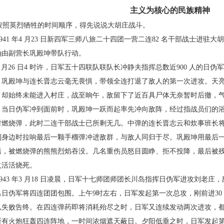
主义为核心的
民族精神
照英烈牺牲的时
间顺序，得先说说大胡
庄战斗。
41 年4 月23 日新
四军三师八旅二十四团
一营二连82 名干部战士
进驻大胡
确由副营长巩殿
坤带队行动。
月26 日4 时许，日
军五十四联队联队长冲
静夫指挥总数近900 人
的日伪军
，巩殿坤与连长
晋志云毫无畏惧，带领
全连打退了敌人的第一
次进攻。天
，却始终未能
进入村庄，战至晌午，敌
留下了近百具尸体无奈
暂时后撤，
。当日伪军冲到面前时，巩殿坤一跃而起率先冲
向敌阵，经过指战员们的
射燃烧弹，此时二连干部战士已所
剩无几。中弹的连长晋志云和炊事班长
到身边时拉响最后
一颗手榴弹冲进敌群，与敌人同归于尽。巩殿坤用最
后
后，
被燃烧弹的熊熊烈焰吞没。几名重伤员怒目圆睁、拒
不投降，最后被
火活活烧死。
43 年3 月18 日凌晨，日军十七师团师团长川岛
指挥日伪军进攻刘老庄，
名日伪军将四连团团包围。上午9
时左右，日军发起第一次总攻，刚前进30
以失败告终。在四连弹
药即将消耗殆尽之时，日军又连续发动两次进攻，
所有火炮
狂轰四连阵地，一时间浓烟遮天蔽日。夕阳低垂之
时，日军发起