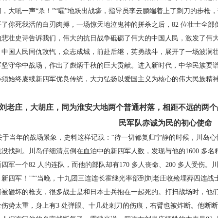
刀，大吼一声“杀！”“嚯”地跃出战壕，指导员李
云鹏端着上了刺刀的步枪，
开了你死我活的白刃肉搏，一场惊
天地泣鬼神的拼杀之后，82 位壮士全部
的悲壮史诗告诉
我们，伟大的抗日战争砥砺了伟大的中国人民，激发
了伟
，中
国人民同仇敌忾，众志成城，前赴后继，英勇战斗，展
开了一场波澜
军坚守华中战场，作出了彪炳千秋的巨大贡
献。进入新时代，中华民族要
必须始终赓续新四军优良传
统，大力弘扬以爱国主义为核心的伟大民族精
. 刘老庄，大胡庄，同为淮安大地两个普
通村落，相距不远的两个
民军队赤诚为民的初心使命
于当年的战场景象，史料这样记载：“待一切都
复归宁静的时候，川岛心
也没找到。川岛仔细清点倒在血泊
中的新四军人数，发现与他的1600 多
四军一个82 人的连
队，而他的部队却有170 多人丧命、200 多人受伤。
新四军！’”
“当晚，十九团三连连长霍继光率部到刘老庄收殓埋
葬四连战
着被砸坏的枪支，很多战士是和日本士兵抱在一起死
的。打扫战场时，他
士伤势太重，身上有3 处弹眼、十几处刺
刀的伤痕，右臂也被炸断。他断断