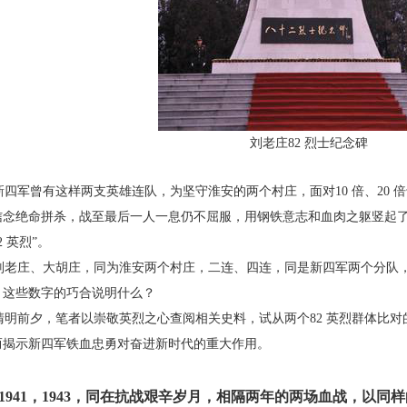
刘老庄82 烈士纪念碑
四军曾有这样两支英雄连队，为坚守淮安的两
个村庄，面对10 倍、20
信念绝命拼杀，战至最后一人一息仍
不屈服，用钢铁意志和血肉之躯竖起
2 英烈”。
老庄、大胡庄，同为淮安两个村庄，二连、四连，
同是新四军两个分队
，这些数字的巧合说明什么？
明前夕，笔者以崇敬英烈之心查阅相关史料，
试从两个82 英烈群体比
而揭示新四军铁血忠勇对奋进新时代
的重大作用。
 1941，1943，
同在抗战艰辛岁月，
相隔两年的两场血
战，以同样