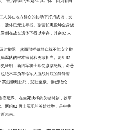
人，最
后收葬的却是84 具尸体，因为有两
工人员在地方群众的协
助下打扫战场，发
尽，遗体已
无法寻找。副营长巩殿坤全身烧
昏倒在战友遗体下得以幸存，其余82 人
及时撤退，然而那样做群众
就不能安全撤
人民军队的根
本宗旨和勇敢担当。两组82
历史证明，新四军将士即使濒临绝境，命悬
，也绝不辜负革命军人血战到底的铮铮誓
2 英烈慷慨赴死，悲壮至极、惨
烈绝伦，
崇高境界。在生死抉择的
关键时刻，铁军
两组82 勇
士展现的英雄壮举，是中共
梦
新未来。