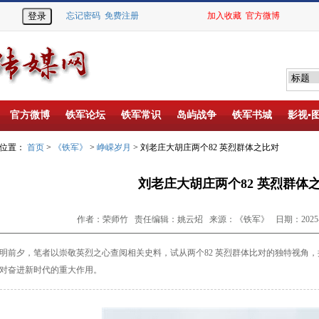
忘记密码
免费注册
加入收藏
官方微博
官方微博
铁军论坛
铁军常识
岛屿战争
铁军书城
影视▪
的位置：
首页
>
《铁军》
>
峥嵘岁月
> 刘老庄大胡庄两个82 英烈群体之比对
刘老庄大胡庄两个82 英烈群体
作者：荣师竹 责任编辑：姚云炤 来源：《铁军》 日期：2025-03
明前夕，笔者以崇敬英烈之心查阅相关史料，
试从两个82 英烈群体比对的独特视角
对奋进新时代
的重大作用。