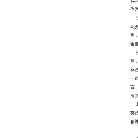
得
位
“
现
焦
全
在
离
英
一
言
所
比
英
精