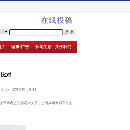
图片
理事▪广告
休闲生活
关于我们
之比对
-05 浏览次数：9612
，探寻两者之间
的逻辑关系，进而揭示新四军铁血