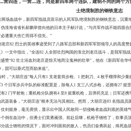
. 二营四连，一营二连，同是新四军两个
连队，建制不同的两个方阵
士绝境制胜的钢铁意志
两场血战中，新四军指战员宣示的人民军队绝
境制胜的钢铁意志，沉重
，伪淮海省省长郝鹏举曾向他的
日本主子献计说，“与共军作战不能四面合
者必遭重大伤亡而得
不偿失。”
老庄82 烈士的英雄事迹受到了八路军总部和
新四军军部领导人的高度赞
》一文中指出，“全连82 人全部壮
烈殉国的淮北刘老庄战斗，是我军指战
盛赞“82 壮士浴血刘
老庄是惊天地而泣鬼神的壮举”，他在《新四军在华
神，固可
以垂式范而励来兹”。
时，“大胡庄连”每人只有1 支老套筒步枪、1 把
刺刀、4 枚手榴弹和少量
军3 个日军步兵中队的标准配置
是，除每人1 支三八式步枪，还拥有27 挺
有2 门平射炮；重
机枪分队拥有4 至8 挺重机枪，且弹药充足；日军还携
的武器
装备，“大胡庄连”根本无法与其相比。然而，大胡庄
连83 名指战
，仗剑挺身，毫无畏惧，显示出中国人民敢同一
切侵略者血战到底的英雄
一个倒在血泊中，但勇士们英勇
顽强、前赴后继，机枪手牺牲了，炊事员
部分战士牺牲的情况
下，面对冲到面前的敌人，伤员们奋勇跃起，殊死血