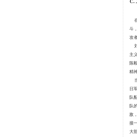
C
在
斗
攻
刘
主义
陈毅
精
当
日
队配
队
敌
接
大