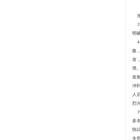
按
19
明
4 
敌
攻
弹
发
冲
人
烈
19
多
快
令