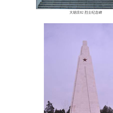
大胡庄82 烈士纪念碑