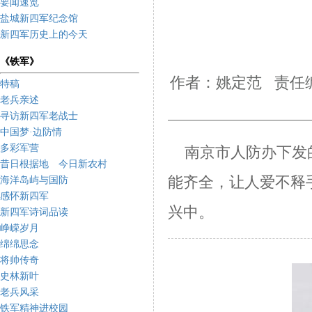
要闻速览
盐城新四军纪念馆
新四军历史上的今天
《铁军》
作者：姚定范 责任编
特稿
老兵亲述
寻访新四军老战士
中国梦·边防情
多彩军营
南京市人防办下发
昔日根据地 今日新农村
能齐全，让人爱不释
海洋岛屿与国防
感怀新四军
兴
中。
新四军诗词品读
峥嵘岁月
绵绵思念
将帅传奇
史林新叶
老兵风采
铁军精神进校园