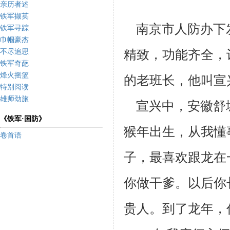
亲历者述
铁军撷英
南京市人防办下
铁军寻踪
巾帼豪杰
精致，功能齐全，
不尽追思
铁军奇葩
烽火摇篮
的老班长，他叫宣
特别阅读
雄师劲旅
宣兴中，安徽舒城
《铁军·国防》
猴年出生，从我懂
卷首语
子，最喜欢跟龙在
你做干爹。以后
你
贵
人。到了龙年，