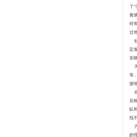
了
黄
经
过
钞
定
实
为
等
据
在
后
队
找
方
的