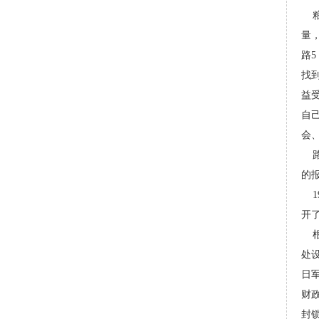
粮
量
路
找
益
自
会
路
的
1
开
根
处
日
财
封