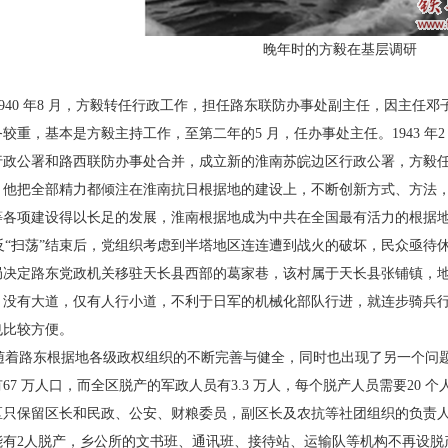
晚年时的方毅在基层调研
40 年8 月，方毅转任行政工作，担任路东联防
办事处副主任，因主任邓
务较重，基本是方毅主持工作，至第二
年的5 月，任办事处主任。1943 年
行政公署和路西联防办事
处合并，成立新的淮南苏皖边区行政公署，方毅
，他把全部精
力都倾注在淮南抗日根据地的建设上，不断创新方
式、方法
等
各项建设得以长足的发展，淮南根据地成为中共在全
国最有活力的根据
“扫荡”结束后，党组织考虑到半塔地区连连遭
到战火的破坏，民众亟待
局决定路东党政机关移驻天长县西
部的葛家巷，该村属于天长县张铺镇，
，没有大道，仅有人行小
道，不利于日军的机械化部队行进，就连步骑兵
也比较方便。
着路东根据地各级政权组织的不断完善与健
全，同时也出现了另一个问
有67 万人口，而全区脱产的军政人
员有3.3 万人，每个脱产人员需要20 
区只保留区长和民
政、公安、财粮委员，副区长及农抗等社团组织的负责
有2
人脱产，乡公所的文书班、通讯班、接待站、运输队等
机构不再设脱