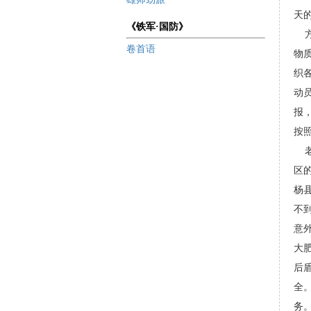
天
《铁军·国防》
方
卷首语
物
织
动
报
按
老
区
杨
不
意
大
后
全
务。