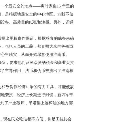
了一个最安全的地点——
离时家集15 华里的
间，是根
据地最安全的中心地区。方毅不仅
刷设备、高质量的纸张和油墨。另外，还通
。
毅提出用粮食作保证，根据
粮食的储备来确
等，包括人员的
工薪，都参照大米的等价或
样心里踏实，从而开始愿意使用淮南币。
单位，要求他们及民众缴纳税
金和商业买卖
挥了主导作用，
法币和伪币被挤出了淮南根
为和敌伪作经济斗争的有力
工具，才能使敌
据地袭扰，经
济上长期进行封锁，新四军部
遭到了严重破坏，半塔集上连榨油的地方都
了，现在民众吃油都不方便，
你是工抗协会