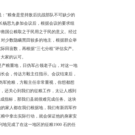
说：“粮食是坚持敌后抗战部
队不可缺少的
长杨思九参加
会议后，根据会议的要求组
传
救国公粮取之于民用之于民的意义。经过
。对少数隐瞒黑田较多的地主，根据群众举
际田亩数，再根据“三七分租”
评估实产。
了大家的认可。
是产粮重地，日伪军占领老
子山，对这一地
局长会，传达
方毅主任指示。会议结束后，
伪军抢粮，方毅主任非常重视，你想都想
忙，还关心到我们的征粮工作，太让人感到
完成指标，那我们县就很难完
成任务。这块
他的家人都在我
们根据地，我们有新四军作
征
粮中拿出实际行动，就会保证他的身家安
利地完成了在这一地区的征粮1900 石的任