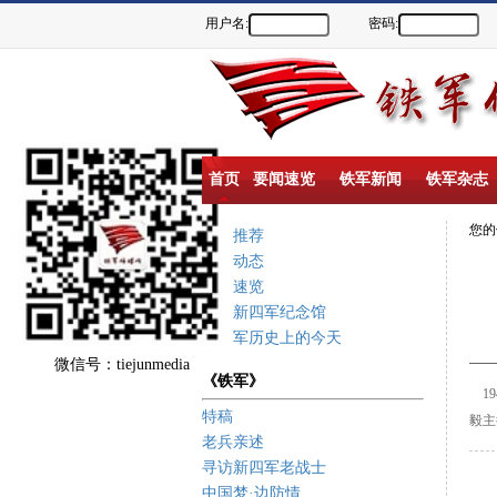
用户名:
密码:
首页
要闻速览
铁军新闻
铁军杂志
您
重点推荐
新闻动态
要闻速览
盐城新四军纪念馆
新四军历史上的今天
微信号：tiejunmedia
《铁军》
19
特稿
毅主
老兵亲述
寻访新四军老战士
中国梦·边防情