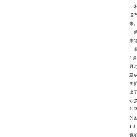
杨
没
来。
经
来
杨
2
月
建
围
出
众
的
的
1.
也