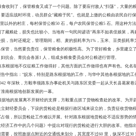
食收到了，保管粮食又成了一个问题。除了要
应付敌人“扫荡”，大量的
，要适应战时环境，动员群众“藏粮于
民”。也就是上缴的公粮由农民自行
5 里以外的村庄，每村
保管公粮50 石，每户农民保管公粮5 石。用这种方
到了藏粮
处，损失也比较小。当地有一句民间谚语“再亲不如
表侄娘舅，再
受损，当时还规定，管理期间，稻、麦的损耗率为
1%，玉米、豆类损耗率
己保管，当然要负责任，保管粮食的积极
性高。为了管好粮食，乡里建立
、妇抗会、青抗会各派1 人，组成乡
粮食委员会对公粮进行管理。
东根据地不仅征粮工作做得好，其他方面的工
作做得也有声有色。化名
报告中指出：“皖东，特别是路东
根据地的工作，与华中其他各根据地的工
942 年深秋，方毅率领路东办事处机关与路东区
党委一起从天长县葛家巷
了淮南根据地创新发展的一幕。
据地的发展离不开财经的支撑，方毅重点抓了
货物检查处的改革。为开
设立财经委员会，下设的货检处
是根据行政区域来设立的，负责征收货物
军占领，所以货检
处工作难以开展。针对路东根据地货检处不适应形
势的
政经
济工作中的几个问题》中提出对现行的货检处进行大
胆的改革。他指
锁需要，按照敌据点附近的交通线来划分，
其宽度不过60 里，纵深不过3