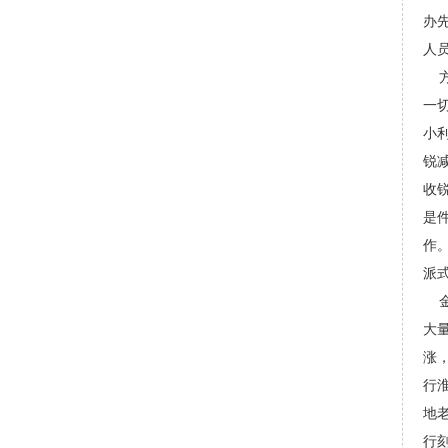
办
人
方
一
小
锐
收
是
作
派
金
大
涨
行
地
行