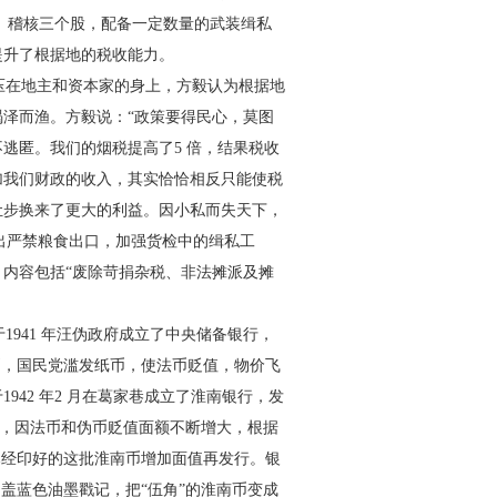
、稽核三个股，
配备一定数量的武装缉私
提升
了根据地的税收能力。
压在地主和资本家的身上，
方毅认为根据地
竭泽而渔。方
毅说：“政策要得民心，莫图
不逃
匿。我们的烟税提高了5 倍，结果税收
加我们财政的收入，其实恰恰相反只能使税
让步换来了更大的利益。因小私
而失天下，
出严禁粮食出口，加
强货检中的缉私工
内容包括“废
除苛捐杂税、非法摊派及摊
941 年汪伪政府成立了
中央储备银行，
币，国民党
滥发纸币，使法币贬值，物价飞
1942 年2 月在葛家巷成立了淮南银行，发
后，因法币和伪币贬值面额不断
增大，根据
已经印好的这
批淮南币增加面值再发行。银
盖蓝色油墨戳记，把“伍角”的淮南币变成