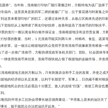
“伍圆券”。当年秋，淮南银行印钞厂随行署搬迁
时，方毅特地为该厂选择
塘寺庙内，这里原来是新四军
二师的被服厂厂址，位于黄花塘与时家集之
常到这里来看
望印钞厂的职工，还通过各种关系，从敌占区购来先
进的印
地下党组织从上海聘请了两名印钞技师，改善和提
高了淮南币的印制水平
票的发行一般以黄金和白银作保证金，淮南根
据地没有这些贵金属，方
发行钞票的数量。当时，１元淮南
币能买到两斗米，对棉布、食盐、蔬菜
物来折算。这一做法让
根据地的民众觉得手里有淮南币就像家里有粮食一
了进一步推广淮南币，方毅协调党政军各机关
部门、部队、社会团体等
，一律使用淮南币来结算。淮南币很
快就占领了根据地的金融市场，并发
地。
淮南根据地主政的方毅认为，只有刺激农业和
手工业的发展，并使之成
根据地的经济得以长足发展，以利
于长期坚守。军事上，日伪顽不断对根
和根据地民众的生活
必需品十分匮乏。敌人的连续“扫荡”，致使工商业也
不到。
毅找到半塔乡工抗协会理事长杨言德商量说：
“半塔集上原来的油坊关
理事长，能不能想点办法把油坊开起
来。”