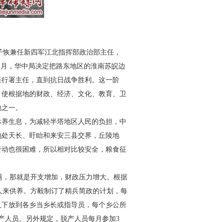
子恢兼任新四军江北指挥部
政治部主任，
2 月，华中局决定把
路东地区的淮南苏皖边
任行
署主任，直到抗日战争胜利。这一阶
，使根据地的财政、经济、文化、教育、卫
地之一。
休养生息，为减轻半塔地区
人民的负担，中
地处天长、盱眙
和来安三县交界，丘陵地
行动
也很困难，所以相对比较安全，粮食征
题，那就是开支增加，财政
压力增大。根据
个人来供养。方
毅制订了精兵简政的计划，每
人下放到各乡当乡长或指导员，每个乡公所
产人员。另外规定，脱产人员每月参加
3