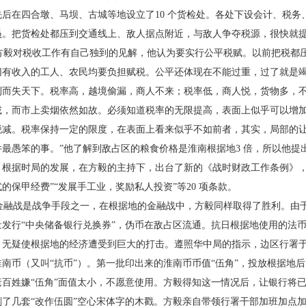
先后在四合墩、马坝、古城等地设
立了10 个货检处。各处下设会计、税务
员。把货检处都压到交
通线上、敌人据点附近，与敌人争夺税源，很快就
毅对税收工作有自己独到的见解，他认为要实
行公平税赋。以前把税都
切有收入的工人、农民均要负担赋
税。公平还体现在不能过重，过了就是
利而失天下。税率高，
越境偷漏，商人不来；税率低，商人悦，货物多，
减，而市上卖
烟依然如故。必须知道税率的无限提高，表面上似乎
可以增
锐减。税率保持一定的限度，在表面上看来似乎不如
前者，其实，局部的
件最愚笨的事。”他了解到敌占区的粮食
价格是淮南根据地3 倍，所以他提
。根据时局的发展，在方毅的主
持下，出台了新的《战时财政工作条例》，
式的保甲经费”“发展手
工业，奖励私人投资”等20 项条款。
融战是战争手段之一，在根据地的金融战中，
方毅同样取得了胜利。由于1
量发行“中央储备银行兑换券”，伪
币在敌占区流通。抗日根据地使用的法
，无疑使根据地的
经济遭受到巨大的打击。遵照华中局的指示，边区
行署于
淮南币（又叫“抗币”）。第一批印出来的淮南币币值
“伍角”，投放根据地
老百姓嫌“伍角”面值太小，不愿意使
用。方毅得知这一情况后，让银行将
刻了几套“改作伍
圆”空心宋体字的木戳。方毅亲自带领行署干部加
班加点加