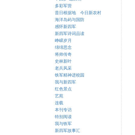
多彩军营
昔日根据地 今日新农村
海洋岛屿与国防
感怀新四军
新四军诗词品读
峥嵘岁月
绵绵思念
将帅传奇
史林新叶
老兵风采
铁军精神进校园
我与新四军
红色景点
艺苑
连载
本刊专访
特别阅读
我与铁军
新四军故事汇