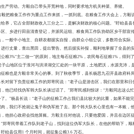
的生产劳动。方毅自己带头开荒种地，同时要求
地方机关种菜、养猪。
毅把粮食工作作为重点工作来抓，一抓到底。
在粮食工作大会上，方毅
质给养，它占全部财政收入三分之
二，是解决财政的核心问题。”盱眙县县
各区、乡进行田亩清查
登记，并派民运组、粮食局工作队协助区乡干部宣
员，一般
中小地主、自耕农都据实自报，由群众小组公议，多数
符合实际
，进行丈量，查出黑田，提出警告。然后据实补报，
顺利地掌握了全县的实
照公粮3%“主二佃一”的原则，地主每
石征粮2%，农民每石征粮1%，得到
子山地区位于淮河与洪泽湖交汇处的一块平
原，土地肥沃，水源充沛，
的征粮也是方毅非常关心的事。到
了秋收季节，县长杨思九召开县政府科
县长对留下负责征粮
工作的郑寄民说：“老子山是游击区，我们在那里和日
到，他已经
找伪军韩大队长谈过话了。”郑寄民感到惊讶：“方毅
同志这么
外了。”杨县长说：“老子山的征粮工作占我们县比
较大的比重，如果不能
肥肉，我们不抢就让鬼子和伪军抢了
去。那个韩大队长心里也有一本账，
盾，他担心政府会找他
算账。方毅主任对他说，只要他爱国，并且在边区
。”郑寄民
带着工作队到老子山，找到这位伪军大队长，在他的
帮助下，顺
盱眙县仅用1 个月时间，就征集公粮3.6 万石。