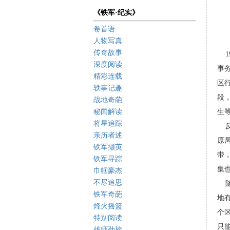
《铁军·纪实》
卷首语
人物写真
传奇故事
19
深度阅读
事
精彩连载
区
轶事记趣
段
战地奇葩
秘闻解读
生
将星追踪
反
亲历者述
原
铁军撷英
带
铁军寻踪
集
巾帼豪杰
不尽追思
随
铁军奇葩
地
烽火摇篮
个
特别阅读
只能
雄师劲旅