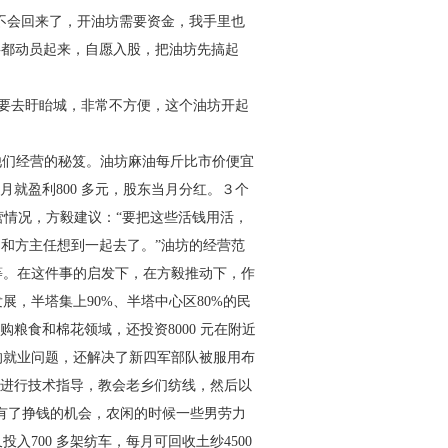
不会回来了，开油坊需要
资金，我手里也
事都动员起来，
自愿入股，把油坊先搞起
油要去盱眙城，非常不方便，
这个油坊开起
他们经营的秘笈。油坊麻
油每斤比市价便宜
月就盈利
800 多元，股东当月分红。３个
营情况，方毅建议：“要把这些活钱用活，
们和方主任想到一起去了。”油坊的经营
范
等。在这件事的启发下，在方毅
推动下，作
发展，半塔集上
90%、半塔中心区80%的民
购粮食和棉花领域，还投资8000 元在附近
的就业问题，还解决了新四军部队被服用
布
进行技术指导，教会老乡们
纺线，然后以
有了挣钱的机
会，农闲的时候一些男劳力
又
投入700 多架纺车，每月可回收土纱4500