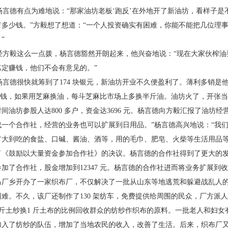
言德有点为难地说：“那家油坊老板‘跑反’在
外地开了新油坊，看样子是
有多少钱。”方毅想了想道：“一个人
投资确实有困难，你能不能把几位理
”
方毅这么一点拨，杨言德豁然开朗起来，他兴
奋地说：“现在大家伙榨
笃定赚钱，他们不会有意见的。”
言德很快就筹到了174 块银元，新油坊开业不
久便盈利了。薄利多销是
 角钱，如果用芝麻换油，每斗芝麻
比市场上多换半斤油。油坊火了，开张当
时间油坊参股人达
800 多户，资金达3696 元。杨言德向方毅汇报了油坊
经
成一个
合作社，经营的业务也可以扩展到日用品。”杨言德高
兴地说：“我
扩大到吃的食盐、口碱、酱油、酒等，用的毛巾、肥
皂、火柴等生活用品
了《鼓励以大量资金参加合作社》的决
议。杨言德的合作社得到了更大的
参加了合作社，股金增
加到12347 元。杨言德的合作社进而将业务扩展到收
马厂乡开
办了一家织布厂，不仅解决了一批从山东等地逃荒和
躲避战乱人
困难。不久，该厂还制作了130 架纺车，免费提供
给周围的民众，厂方派人
3 斤土纱换1 斤土布的比例回收群众的
纺纱作织布的原料。一批老人和妇女
加入了纺纱的队伍，增
加了当地农民的收入，改善了生活。后来，织布厂