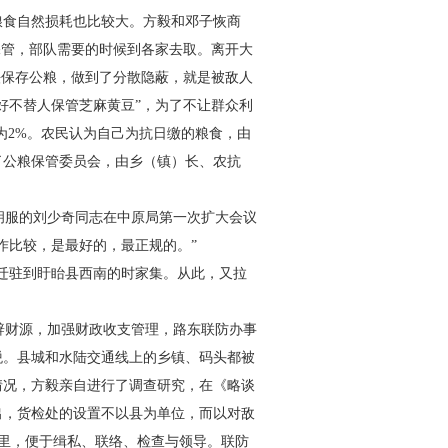
粮食自然损耗也比较大。方
毅和邓子恢商
保管，部队需要
的时候到各家去取。离开大
法
保存公粮，做到了分散隐蔽，就是被敌人
好不替人保管芝麻黄豆”，为了不让群众
利
为2%。农民认为自己为抗日缴
的粮食，由
了公粮保管委员会，
由乡（镇）长、农抗
胡服的刘少奇同志在中原
局第一次扩大会议
作比较，是
最好的，最正规的。”
迁驻到盱眙县西南的时家
集。从此，又拉
辟财源，加强财政收支管
理，路东联防办事
税。县城和
水陆交通线上的乡镇、码头都被
情况，方毅亲自进行了调查研究，在《略谈
出，货检处的设置不以县为单位，而
以对敌
0 里，便于缉私、联络、检
查与领导。联防