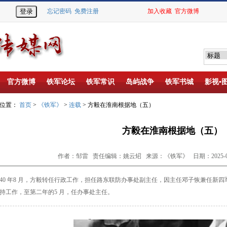
忘记密码
免费注册
加入收藏
官方微博
官方微博
铁军论坛
铁军常识
岛屿战争
铁军书城
影视▪
的位置：
首页
>
《铁军》
>
连载
> 方毅在淮南根据地（五）
方毅在淮南根据地（五）
作者：邹雷 责任编辑：姚云炤 来源：《铁军》 日期：2025-05
40 年8 月，方毅转任行政工作，担任路东联防
办事处副主任，因主任邓子恢兼任新四
持工作，至第二
年的5 月，任办事处主任。