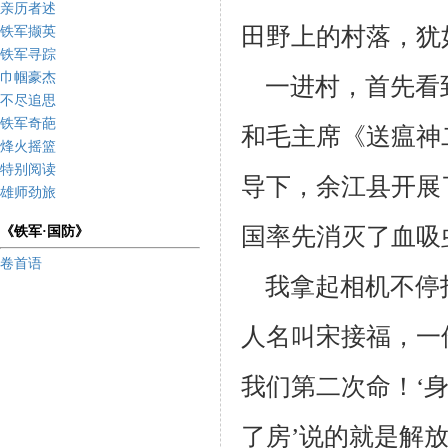
亲历者述
田野上的村落，犹
铁军撷英
铁军寻踪
巾帼豪杰
一进村，首先看
不尽追思
铁军奇葩
和毛主席《送瘟神
烽火摇篮
特别阅读
导下，余江县开展
雄师劲旅
国率先消灭了血吸
《铁军·国防》
卷首语
我拿起相机不停
人名叫宋接福，一
我们第二次命！‘
了房’说的就
是解