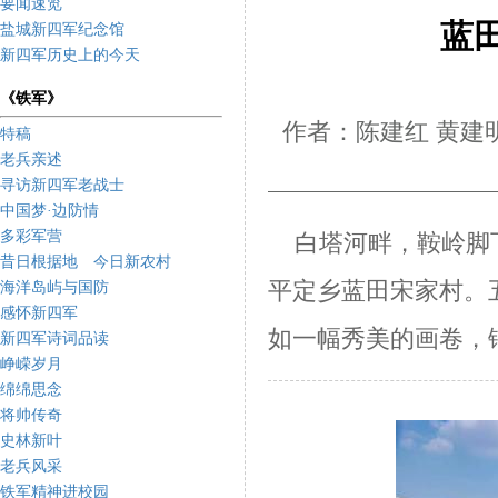
要闻速览
蓝
盐城新四军纪念馆
新四军历史上的今天
《铁军》
作者：陈建红 黄建
特稿
老兵亲述
寻访新四军老战士
中国梦·边防情
多彩军营
白塔河畔，鞍岭脚
昔日根据地 今日新农村
平定乡蓝田宋家村。
海洋岛屿与国防
感怀新四军
如一
幅秀美的画卷，
新四军诗词品读
峥嵘岁月
绵绵思念
将帅传奇
史林新叶
老兵风采
铁军精神进校园