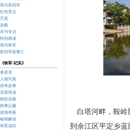
我与新四军
红色景点
艺苑
连载
本刊专访
特别阅读
我与铁军
新四军故事汇
《铁军·纪实》
卷首语
人物写真
传奇故事
深度阅读
精彩连载
轶事记趣
白塔河畔，鞍岭
战地奇葩
秘闻解读
到余江区平定乡蓝
将星追踪