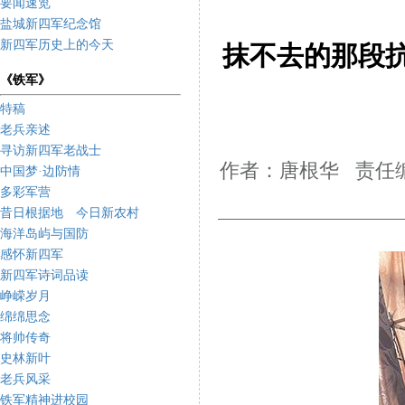
要闻速览
盐城新四军纪念馆
新四军历史上的今天
抹不去的那段抗
《铁军》
特稿
老兵亲述
寻访新四军老战士
作者：唐根华 责任编
中国梦·边防情
多彩军营
昔日根据地 今日新农村
海洋岛屿与国防
感怀新四军
新四军诗词品读
峥嵘岁月
绵绵思念
将帅传奇
史林新叶
老兵风采
铁军精神进校园