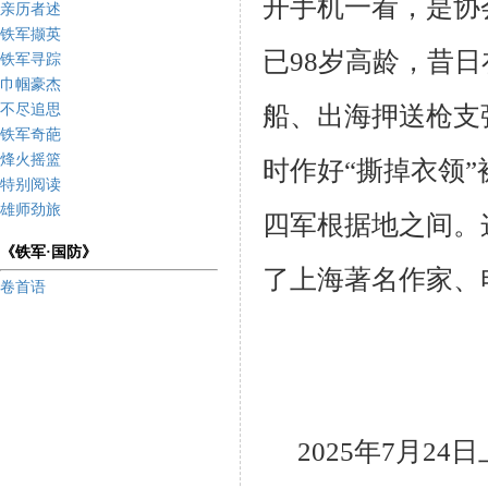
开手机一看，是协
亲历者述
铁军撷英
已
9
8岁高龄，昔
铁军寻踪
巾帼豪杰
船、出海押送枪支
不尽追思
铁军奇葩
烽火摇篮
时作好“撕掉衣领
特别阅读
雄师劲旅
四军根据地之间。
《铁军·国防》
了上海著名作家、
卷首语
2025年7月2