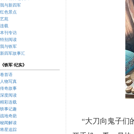
我与新四军
红色景点
艺苑
连载
本刊专访
特别阅读
我与铁军
新四军故事汇
《铁军·纪实》
卷首语
人物写真
传奇故事
深度阅读
精彩连载
轶事记趣
战地奇葩
“大刀向鬼子们
秘闻解读
将星追踪