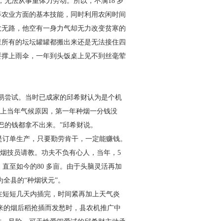
，无法从事重体力劳动。所
以，不满18 岁
等农业方面的基本
技能，同时利用农闲时间
收无
路，他空有一身力气却无力改变贫寒的
里所有的坛坛罐罐都搬出来还是无法接住四
要撑上雨伞，一年到头饭桌上
见不到丝毫荤
易尝试。当时已成家的邱希
财认为是个机
加上当年气候原
因，第一年种烟一分钱没
巴的钱
都拿不出来。”邱希财说。
是订单生产，只要勤劳肯干，
一定能赚钱。
烟技员请教。功
夫不负有心人，当年，5
，直至如
今的80 多亩。由于头脑灵活再加
为全县的“种烟状元”。
在短短几天内插完，时间紧
再加上天气炎
到来的烟后稻抢插
而发愁时，县农机推广中