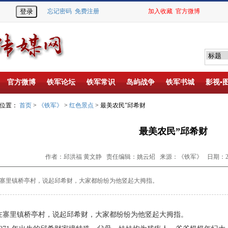
忘记密码
免费注册
加入收藏
官方微博
官方微博
铁军论坛
铁军常识
岛屿战争
铁军书城
影视▪
的位置：
首页
>
《铁军》
>
红色景点
> 最美农民”邱希财
最美农民”邱希财
作者：邱洪福 黄文静 责任编辑：姚云炤 来源：《铁军》 日期：2025-
寨里镇桥亭村，说起邱希财，大家都纷纷为他
竖起大拇指。
寨里镇桥亭村，说起邱希财，大家都纷纷为他
竖起大拇指。