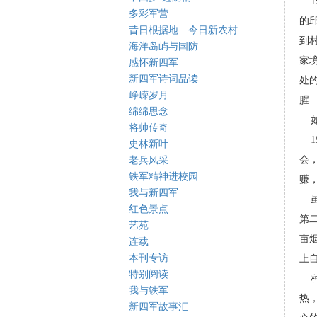
1
多彩军营
的
昔日根据地 今日新农村
到
海洋岛屿与国防
家
感怀新四军
新四军诗词品读
处
峥嵘岁月
腥
绵绵思念
如
将帅传奇
1
史林新叶
会
老兵风采
铁军精神进校园
赚
我与新四军
虽
红色景点
第
艺苑
亩
连载
本刊专访
上
特别阅读
种
我与铁军
热
新四军故事汇