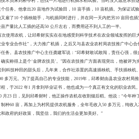
的技术员来到桥亭村，想
找一片地进行机插水稻试验。当时没人愿意承担
这个任
务。他拿出20 亩地作为试验田，10 亩手插，10 亩机
插。为保证试
他又雇了10 个插秧能手，与机插同时进行，并
在同一天内把另10 亩田也
块亩产量比人工插的还高50 公斤左
右，而费用还不到人工的一半。
次使用农机，让邱希财实实在在地感受到科学
技术在农业领域发挥的巨
农业专业合作社”，大力推广机插，
之后又与县农业农村局农技推广中心合
等任务。县农技推广中
心主任龚建军说：“邱希财敢试敢闯，责任心强，很
，确实称得上是个
‘金牌农技员’。”因在农技推广方面表现突出，他被评
为
到科技种田的甜头后，几年来，合作社添置的高
速插秧机、手扶插秧机
200 多万元。为了提高自己的专业技能，
2019年，邱希财由县农业农村局
程，于2022 年1 月拿到毕业证
书，他也成为一个真正有文化的职业农民
0 月23 日，见到邱希财时，他正操作农机在收割
烟后稻。他说：“今年种了
，制种60 亩，再加上为村民提供农机服务，
全年毛收入50 多万元，纯收入
党和政府的好政策，我坚信，我
们的生活会更加美好。”