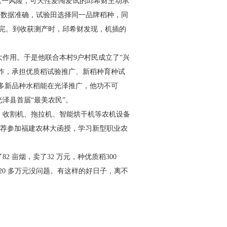
这
一风险，可天性爱闯爱试的邱希财主动承
验数据准确，试验田选择同一品牌稻
种，同
插完。到收获测产时，邱希
财发现，机插的
大作用。于是他联合本村9
户村民成立了“兴
作，承担优质
稻试验推广、新稻种育种试
多新
品种水稻能在光泽推广，他功不可
光泽县首届“最美农民”。
、收割机、拖拉机、智能烘干机等
农机设备
推荐参加福建农林大函
授，学习新型职业农
。
82 亩烟，卖了32 万元，种优
质稻300
20 多万元没问题。有
这样的好日子，离不