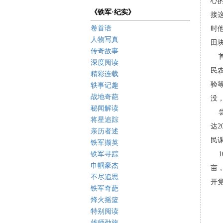
心
《铁军·纪实》
接
卷首语
时
人物写真
田
传奇故事
首
深度阅读
民
精彩连载
验
轶事记趣
战地奇葩
没
秘闻解读
尝
将星追踪
达
亲历者述
民课
铁军撷英
铁军寻踪
1
巾帼豪杰
亩
不尽追思
开
铁军奇葩
烽火摇篮
特别阅读
雄师劲旅