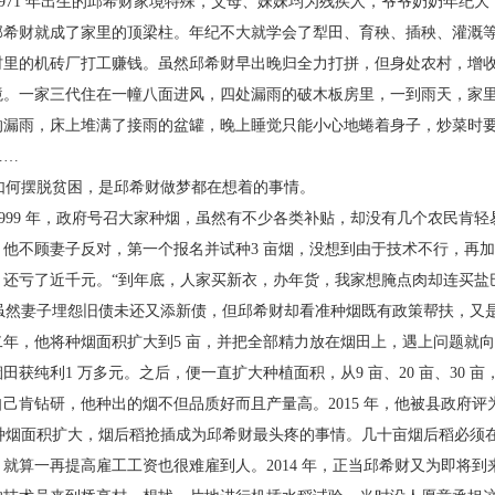
971 年出生的邱希财家境特殊，父母、妹妹均为
残疾人，爷爷奶奶年纪大
邱希财就成了家里的顶梁柱。年纪不
大就学会了犁田、育秧、插秧、灌溉
村里的机砖厂打工赚钱。
虽然邱希财早出晚归全力打拼，但身处农村，增
境。一家三
代住在一幢八面进风，四处漏雨的破木板房里，一到
雨天，家
的漏雨，床上堆满了接雨的盆罐，晚上睡觉只能小
心地蜷着身子，炒菜时
……
何摆脱贫困，是邱希财做梦都在想着的事情。
999 年，政府号召大家种烟，虽然有不少各类补
贴，却没有几个农民肯轻
，他不顾妻子反对，第一个报名并试
种3 亩烟，没想到由于技术不行，再
，还亏了近千元。“到年底，
人家买新衣，办年货，我家想腌点肉却连买盐
然妻子埋怨旧债未还又添新债，但邱希财却看
准种烟既有政策帮扶，又
二年，他将种烟面积扩大到5 亩，并把
全部精力放在烟田上，遇上问题就向
烟田获纯利1 万多元。之
后，便一直扩大种植面积，从9 亩、20 亩、30 亩
自己肯钻研，他种
出的烟不但品质好而且产量高。2015 年，他被县政府
评
烟面积扩大，烟后稻抢插成为邱希财最头疼的
事情。几十亩烟后稻必须
，就算一再提高雇工工资也很难雇到
人。2014 年，正当邱希财又为即将