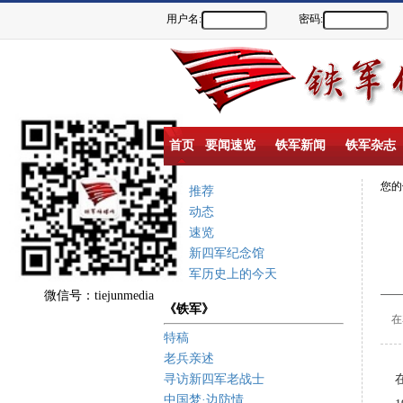
用户名:
密码:
首页
要闻速览
铁军新闻
铁军杂志
您
重点推荐
新闻动态
要闻速览
盐城新四军纪念馆
新四军历史上的今天
微信号：tiejunmedia
《铁军》
在
特稿
老兵亲述
寻访新四军老战士
在
中国梦·边防情