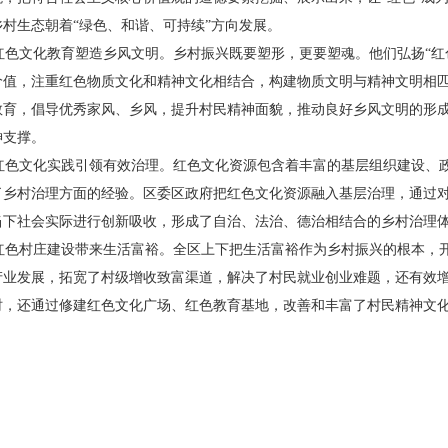
乡村生态朝着“绿色、
和谐、可持续”方向发展。
色文化教育塑造乡风文明。
乡村振兴既要塑形，更要塑魂。他
们弘扬“红
价值，注重红
色物质文化和精神文化相结合，构
建物质文明与精神文明相
教育，倡导优秀家风、乡风，提
升村民精神面貌，推动良好乡风文
明的形成
神支撑。
色文化实践引领有效治理。
红色文化资源包含着丰富的基层
组织建设、
了乡村治理
方面的经验。区委区政府把红色
文化资源融入基层治理，通过
当下社会实际进行创新吸
收，形成了自治、法治、德治相结合
的乡村治理
色村庄建设带来生活富裕。
全区上下把生活富裕作为乡村振
兴的根本，
产业发展，
拓宽了村级增收致富渠道，解决了
村民就业创业难题，还有效
时，还通过修建红色文化
广场、红色教育基地，改善和丰富
了村民精神文化