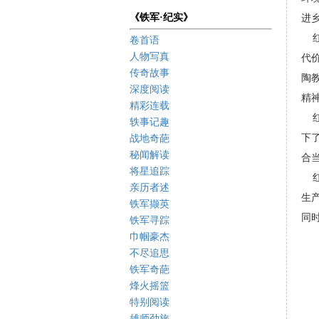
《铁军·纪实》
进
红
卷首语
人物写真
代
传奇故事
陶
深度阅读
精
精彩连载
红
轶事记趣
下
战地奇葩
秘闻解读
合
将星追踪
红
亲历者述
生
铁军撷英
同
铁军寻踪
巾帼豪杰
不尽追思
铁军奇葩
烽火摇篮
特别阅读
雄师劲旅