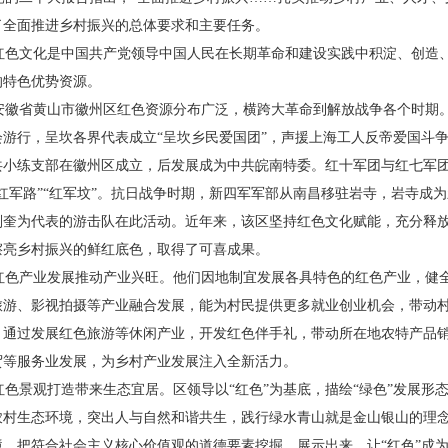
了全面推进乡村振
兴的总体要求和主要任务。
色文化是中国共产党领导
中国人民在长期革命和建设实践
中积淀、创造
的特色优
势资源。
徽省黄山市徽州区红色资源
分布广泛，横跨大革命到解放战争
各个时期
会游行，呈坎
各界代表成立“呈坎乡民爱国团”，
声援上海工人反帝爱国斗
共小练支部在徽州区成立，后发
展成为中共皖南特委。红十军团与
红七军
红军路”“红军
坟”。抗日战争时期，新四军军部从
南昌移驻岩寺，岩寺成为
刘
奎为代表的游击队在此活动。近年
来，该区坚持红色文化赋能，充分释
擦亮乡村振兴的鲜红底
色，取得了可喜成果。
色产业发展推动产业兴旺。
他们因地制宜发展各具特色的红色
产业，健
旅游、影视拍摄
等产业融合发展，能为村民提供更
多就业创业机会，带动
。
通过发展红色旅游等休闲产业，开
发红色伴手礼，带动所在地农特产
品
贸等服务业发展，为乡村产
业发展注入全新活力。
色景观打造带来生态宜居。
区领导以“红色”为基底，描绘“绿
色”发展形
农村生态环境，
突出人与自然和谐共生，践行绿水
青山就是金山银山的理
境，把符合社会主义核心价值观的
道德要素挖掘、展示出来，让“红色”
成