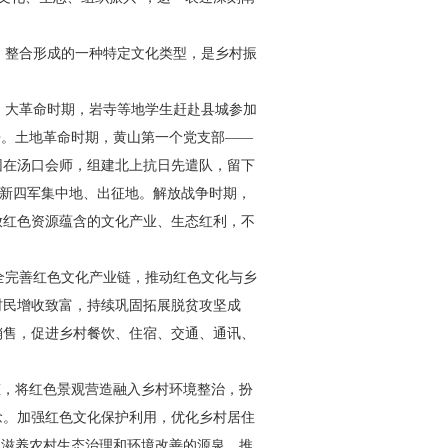
、整合形成的一种特
定文化类型，是乡村振
。大革命时期，岩寺等地
学生赶赴县城参加
争。土地
革命时期，黄山第一个党支部——
团在汤口会师，组建北上抗
日先遣队，留下
新四军集
中地、出征地。解放战争时期，
放红色资源蕴含的文化产业、生态
红利，不
全完善红色文化产业链，推
动红色文化与乡
村民增收致
富，持续巩固拓展脱贫攻坚成
销售，促进乡村餐饮、住宿、交通、
通讯、
态，将红色景观营造融入
乡村环境整治，扮
念。加强红
色文化保护利用，优化乡村居住
为滋养农村生态治理和环境改善
的源泉，推