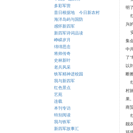
多彩军营
明
昔日根据地 今日新农村
红
海洋岛屿与国防
兴
感怀新四军
安
新四军诗词品读
峥嵘岁月
集
绵绵思念
中
将帅传奇
了“
史林新叶
以
老兵风采
铁军精神进校园
断
我与新四军
红
红色景点
村
艺苑
果
连载
商
本刊专访
特别阅读
红
我与铁军
靓
新四军故事汇
环