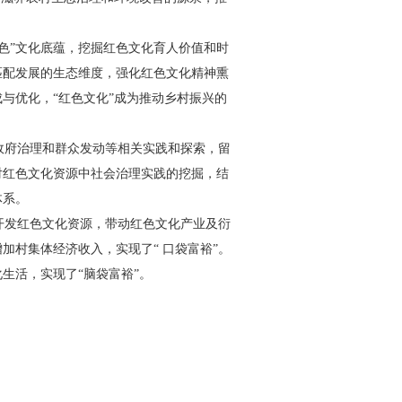
色”文化底蕴，挖掘红色
文化育人价值和时
匹配发
展的生态维度，强化红色文化精神
熏
与优化，“红色文化”成为
推动乡村振兴的
政府治理和群众发动等
相关实践和探索，留
对红
色文化资源中社会治理实践的挖
掘，结
体系。
开发红色文化资源，带
动红色文化产业及衍
增加村
集体经济收入，实现了“ 口袋富
裕”。
生活，实现了“脑
袋富裕”。