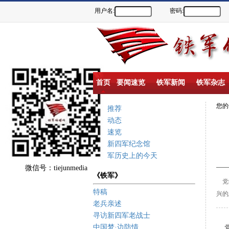
用户名:
密码:
首页
要闻速览
铁军新闻
铁军杂志
您
重点推荐
新闻动态
要闻速览
盐城新四军纪念馆
新四军历史上的今天
微信号：tiejunmedia
《铁军》
党的
特稿
兴的
老兵亲述
寻访新四军老战士
中国梦·边防情
党