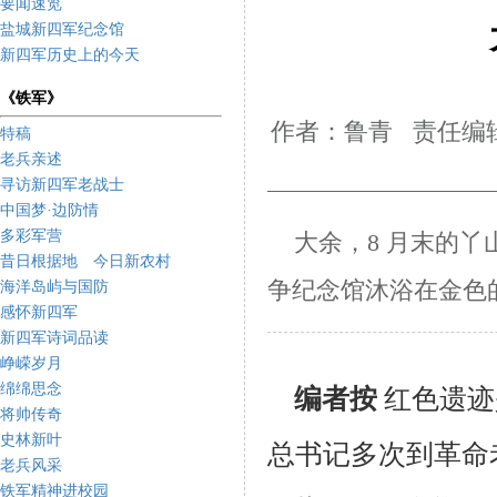
要闻速览
盐城新四军纪念馆
新四军历史上的今天
《铁军》
作者：鲁青 责任编辑
特稿
老兵亲述
寻访新四军老战士
中国梦·边防情
多彩军营
大余，8 月末的丫
昔日根据地 今日新农村
争纪念馆沐浴在金色
海洋岛屿与国防
感怀新四军
新四军诗词品读
峥嵘岁月
绵绵思念
编者按
红色遗迹
将帅传奇
史林新叶
总书记
多次到革命
老兵风采
铁军精神进校园