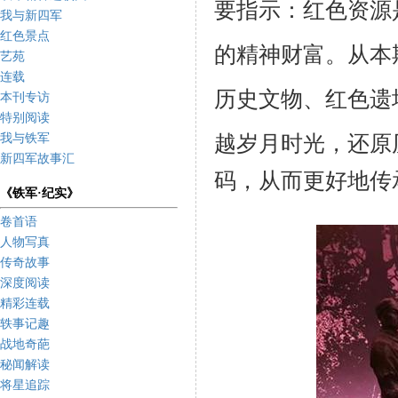
要指示：红色资源
我与新四军
红色景点
的精神财富。
从本
艺苑
连载
历史文物、红色遗
本刊专访
特别阅读
越岁月时光，还原
我与铁军
新四军故事汇
码，从而更好地传
《铁军·纪实》
卷首语
人物写真
传奇故事
深度阅读
精彩连载
轶事记趣
战地奇葩
秘闻解读
将星追踪