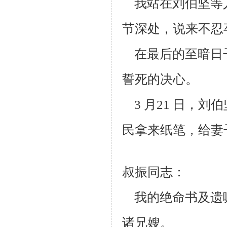
我站在刘伯坚等
节深处，说来不忍
在最后的至暗日
誓死的决心。
3 月21 日，刘
民拿来纸笔，给妻
叔振同志：
我的绝命书及遗
诸兄嫂。