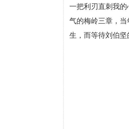
一把利刃直刺我的
气的
梅岭三章，当
生，而等待刘伯坚