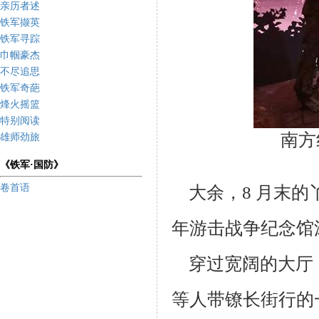
亲历者述
铁军撷英
铁军寻踪
巾帼豪杰
不尽追思
铁军奇葩
烽火摇篮
特别阅读
南方
雄师劲旅
《铁军·国防》
卷首语
大余，8 月末的
年游击战争纪念馆
穿过宽阔的大厅
等人带镣长街行的