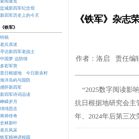
要闻速览
盐城新四军纪念馆
新四军历史上的今天
《铁军》杂志荣
《铁军》
特稿
老兵亲述
寻访新四军老战士
作者：洛启 责任编辑
中国梦·边防情
多彩军营
昔日根据地 今日新农村
海洋岛屿与国防
感怀新四军
“2025数字阅读影
新四军诗词品读
峥嵘岁月
抗日根据地研究会主管
绵绵思念
年、2024年后第三
将帅传奇
史林新叶
老兵风采
铁军精神进校园