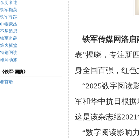
亲历者述
铁军撷英
铁军寻踪
巾帼豪杰
不尽追思
铁军传媒网洛启
铁军奇葩
烽火摇篮
特别阅读
表”揭晓，专注新
雄师劲旅
身全国百强，红色
《铁军·国防》
卷首语
“2025数字阅读
军和华中抗日根据
这是该杂志继202
“数字阅读影响力期