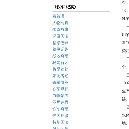
布
《铁军·纪实》
化
卷首语
姓
人物写真
一
传奇故事
用
深度阅读
精彩连载
看”
轶事记趣
粪
战地奇葩
二
秘闻解读
个
将星追踪
三
亲历者述
铁军撷英
10
铁军寻踪
生
巾帼豪杰
链
不尽追思
四
铁军奇葩
水
烽火摇篮
特别阅读
地
雄师劲旅