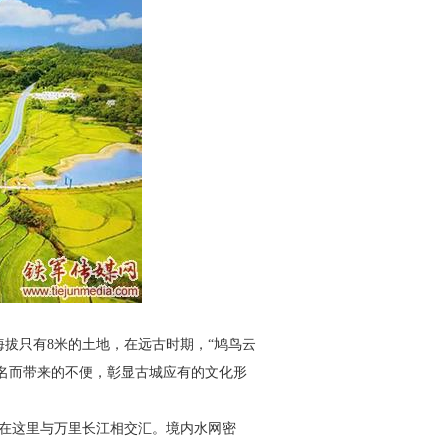
海拔只有8米的土地，在远
古时期，“鸠鸟云
名而带来的不
便，彰显古城应有的文化形
在这里与万里长江相交
汇。境内水网密