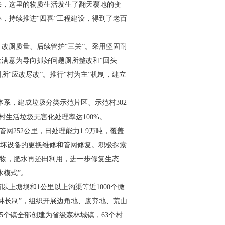
来，这里的物质
生活发生了翻天覆地的变
心，
持续推进“四喜”工程建设，得到了老百
改厕质量、后续管护“三关”。
采用坚固耐
众满意为导向抓好
问题厕所整改和“回头
所“应改尽
改”。推行“村为主”
机制，建立
体
系，建成垃圾分类示
范片区、示范村302
村生
活垃圾无害化处理
率达100%。
管网252公里，日处理能力1.9万吨，覆盖
坏设备的更换维修和管网修复。积极探
索
物，肥水再还田利用，进一
步修复生态
水模式”。
亩以上塘坝和1公里以上沟
渠等近1000个微
林长制”，组织
开展边角地、废弃地、荒山
5个
镇全部创建为省级森林城镇，63个村