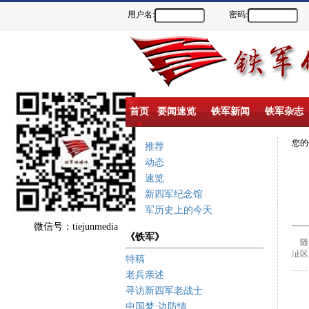
用户名:
密码:
首页
要闻速览
铁军新闻
铁军杂志
您
重点推荐
新闻动态
要闻速览
盐城新四军纪念馆
新四军历史上的今天
微信号：tiejunmedia
《铁军》
随
沚区
特稿
老兵亲述
寻访新四军老战士
中国梦·边防情