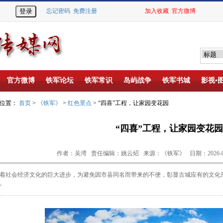
忘记密码
免费注册
加入收藏
官方微博
官方微博
铁军论坛
铁军常识
岛屿战争
铁军书城
影视▪
的位置：
首页
>
《铁军》
>
红色景点
> “四喜”工程，让家园变花园
“四喜”工程，让家园变花园
作者：吴湾 责任编辑：姚云炤 来源：《铁军》 日期：2026-01
着社会
经济文化的巨大进步，为避免因市县同名而带来的不
便，彰显古城应有的文化形象
。