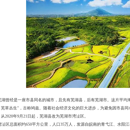
湖曾经是一座市县同名的城市，且先有芜湖
县，后有芜湖市。这片平均
，芜草丛生”，古称鸠兹。随着社会
经济文化的巨大进步，为避免因市县同
从2020年9月21日起，
芜湖县改为芜湖市湾沚区。
沚区总面积约650平方公里，人口35万人，发
源自皖南的青弋江、水阳江