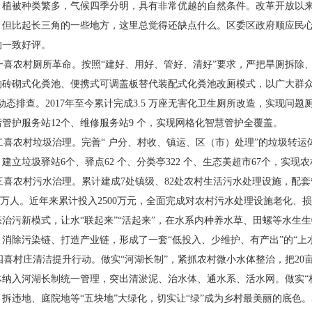
，植被种类繁多，气候四季分明，具
有非常优越的自然条件。改革开放以
，但比起长三角的一些地
方，这里总觉得还缺点什么。区委区政府顺应民
的一致好
评。
喜农村厕所革命。按照“建好、用好、管好、清
好”要求，严把旱厕拆除、
的砖砌式化粪池、便携式可调盖板替代
装配式化粪池改厕模式，以广大群
动态排查。2017年至今累
计完成3.5 万座无害
化卫生厕所改造，实
现问题厕
污管护
服务站12个、维修服
务站9 个，实现网格
化智慧管护全覆盖。
喜农村垃圾
治理。完善“ 户分、
村收、镇运、区（市）
处理”的垃圾转运
，建立垃圾驿站6
个、驿点62 个、分类
亭322 个、生态美超
市67个，实现农
喜农村污水
治理。累计建成7处
镇级、82处农村生活
污水处理设施，配套
.6万人。
近年来累计投入2500万元，全面完成对农村污水处理
设施老化、损
态治污新模式，让水“联起来”“活起来”，在水系
内种养水草、田螺等水生生
、消除污染链、打造产业链，形成了一套
“低投入、少维护、有产出”的“上
喜村庄清洁提升行动。做实“河湖长制”，紧抓
农村微小水体整治，把20
体纳入河湖长制统一管理，突出清
淤泥、治水体、通水系、活水网。做实“
、拆违地、庭院地等“五块
地”大绿化，切实让“绿”成为乡村最美丽的底色。