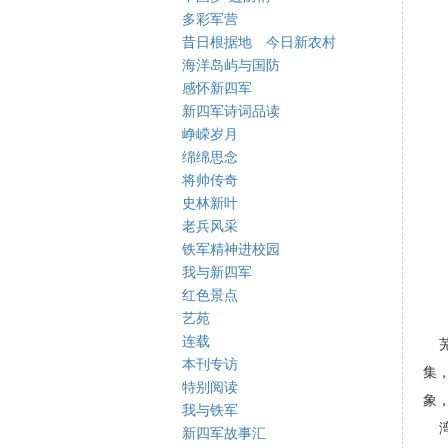
多彩军营
昔日根据地 今日新农村
海洋岛屿与国防
感怀新四军
新四军诗词品读
峥嵘岁月
绵绵思念
将帅传奇
史林新叶
老兵风采
铁军精神进校园
我与新四军
红色景点
艺苑
连载
芜
本刊专访
集
特别阅读
象，
我与铁军
湾
新四军故事汇