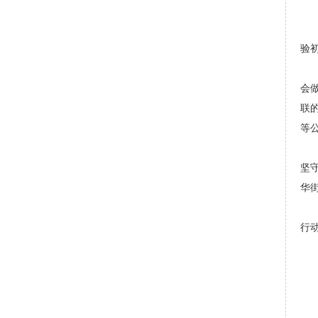
验
会
联的
等
坚
华
行