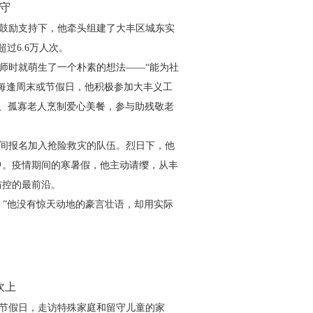
守
鼓励支持下，他牵头组建了大丰区城东实
超过
6.6
万人次。
师时就萌生了一个朴素的想法——“能为社
每逢周末或节假日，他积极参加大丰义工
、孤寡老人烹制爱心美餐，参与助残敬老
间报名加入抢险救灾的队伍。烈日下，他
中。疫情期间的寒暑假，他主动请缨，从丰
防控的最前沿。
。”他没有惊天动地的豪言壮语，却用实际
坎上
节假日，走访特殊家庭和留守儿童的家