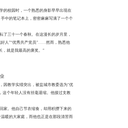
学的校园时，一个熟悉的身影早早出现在
，手中的笔记本上，密密麻麻写满了一个个
耘了三十一个春秋。在这漫长的岁月里，
城好人”“优秀共产党员”……然而，熟悉他
长，就是我最高的褒奖。”
业
，因教学实绩突出，被盐城市教委选为“优
，这个年轻人没有丝毫退缩。他接过支教
回家。他自己节衣缩食，却用积攒下来的
个温暖的大家庭，而他也正是在那段清苦而