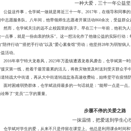
一种大爱，三十一年公益坚
公益这件事，仓学斌一做就是将近三十一年。
2017
年，在领导和同事的
初中志愿服务队。八年间，他带领师生志愿者开展活动
860
余次，受益群众
然而，仓学斌关注的远不止校园里的孩子。早在三十一年前，他初为人
做一点事，就是一份由衷的快乐”。这一想法化作了他做公益的实际行动：
“陪伴行动”“搭把手行动”以及“爱心素食馆”劳动；他坚持
28
年为弱智病人
公益活动。
2016年阜宁特大龙卷风，
2023
年万盈镇遭遇龙卷风袭击，仓学斌第一时
守援灾第一线，抢着干最苦最累的活儿，将救灾物资及时送到受灾群众手
街道转战大中街道，再从大中街道转战盐洛高速收费站，始终坚守在疫情
面对困难弱势群体，仓学斌说得最多的一句话就是：“能帮一点是一点
动诠释了“党员”二字的重量。
步履不停的关爱之路
一抹温情，把爱送到学生心
仓学斌对学生的爱，从来不只是停留在课堂上。他总是利用课余时间和