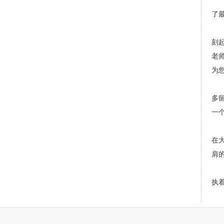
了
刻
老
为
多
一
在
肩的
执