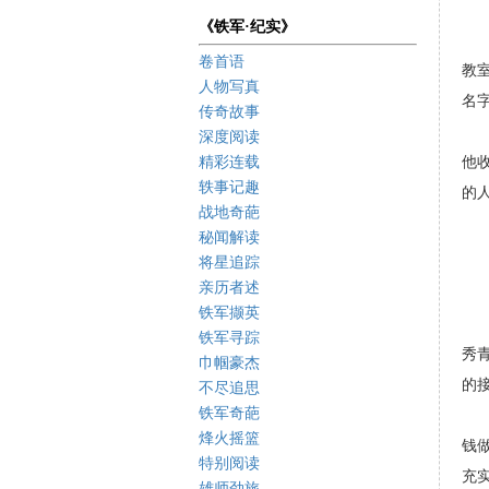
《铁军·纪实》
卷首语
教
人物写真
名
传奇故事
深度阅读
精彩连载
他
轶事记趣
的
战地奇葩
秘闻解读
将星追踪
亲历者述
铁军撷英
铁军寻踪
秀
巾帼豪杰
的
不尽追思
铁军奇葩
烽火摇篮
钱
特别阅读
充
雄师劲旅