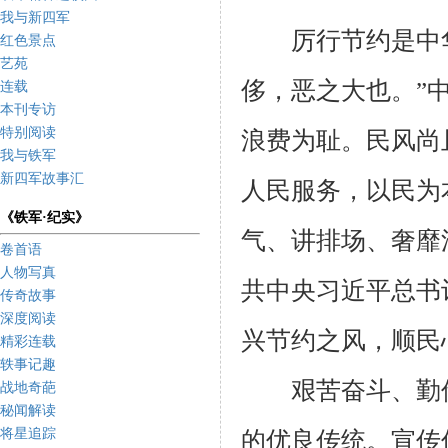
我与新四军
厉行节约是中华
红色景点
艺苑
侈，恶之大也。”
连载
本刊专访
特别阅读
浪费为耻。民风尚
我与铁军
新四军故事汇
人民服务，以民为
《铁军·纪实》
气、讲排场、奢靡
卷首语
人物写真
共中央习近平总书
传奇故事
深度阅读
兴节约之风，顺民
精彩连载
轶事记趣
艰苦奋斗、勤俭
战地奇葩
秘闻解读
将星追踪
的优良传统。宣传