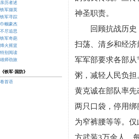
亲历者述
铁军撷英
神圣职责。
铁军寻踪
巾帼豪杰
回顾抗战历史，
不尽追思
铁军奇葩
扫荡、清乡和经济
烽火摇篮
特别阅读
军军部要求各部从
雄师劲旅
《铁军·国防》
粥，减轻人民负担
卷首语
黄克诚在部队率先
两只口袋，停用绑
为窄裤腰等等。仅
方武装3万余人，