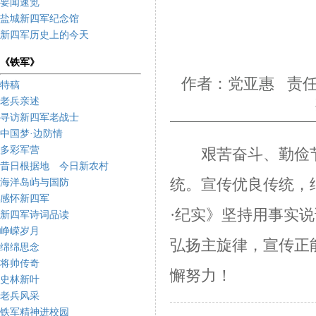
要闻速览
盐城新四军纪念馆
新四军历史上的今天
《铁军》
作者：党亚惠 责任
特稿
老兵亲述
寻访新四军老战士
中国梦·边防情
多彩军营
艰苦奋斗、勤俭节
昔日根据地 今日新农村
统。宣传优良传统，
海洋岛屿与国防
感怀新四军
·纪实》坚持用事实
新四军诗词品读
峥嵘岁月
弘扬主旋律，宣传正
绵绵思念
将帅传奇
懈努力！
史林新叶
老兵风采
铁军精神进校园