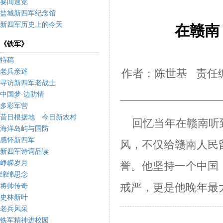
要闻速览
盐城新四军纪念馆
新四军历史上的今天
在赣南
《铁军》
特稿
老兵亲述
作者：陈世基 责任编
寻访新四军老战士
中国梦·边防情
多彩军营
昔日根据地 今日新农村
回忆当年在赣南听到
海洋岛屿与国防
感怀新四军
风，不仅给赣南人民
新四军诗词品读
峥嵘岁月
誉。他坚持一个中国
绵绵思念
戒严，更是他晚年最
将帅传奇
史林新叶
老兵风采
铁军精神进校园