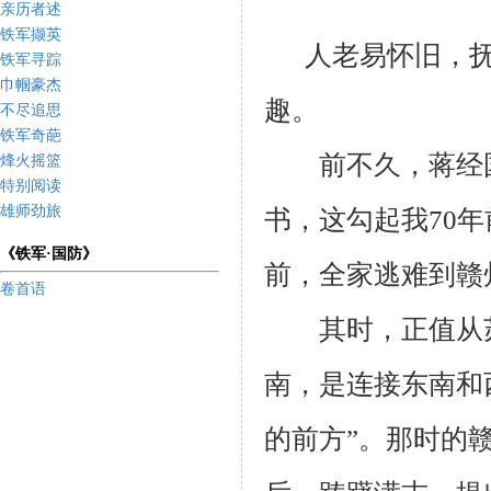
亲历者述
铁军撷英
人老易怀旧，抚
铁军寻踪
巾帼豪杰
趣。
不尽追思
铁军奇葩
前不久，蒋经国
烽火摇篮
特别阅读
雄师劲旅
书，这勾起我
70
年
《铁军·国防》
前，全家逃难到赣
卷首语
其时，正值从苏
南，是连接东南和
的前方”。那时的