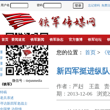
用户名:
密码:
忘记密码
免费
首页
要闻速览
铁军新闻
铁军杂志
官方微博
铁军论坛
您的位置：
首页
>
《
重点推荐
新闻动态
要闻速览
新四军挺进纵队
盐城新四军纪念馆
新四军历史上的今天
微信号：tiejunmedia
《铁军》
作者：严赳 王盖 责任
特稿
期：2013-12-06 浏览
老兵亲述
寻访新四军老战士
中国梦·边防情