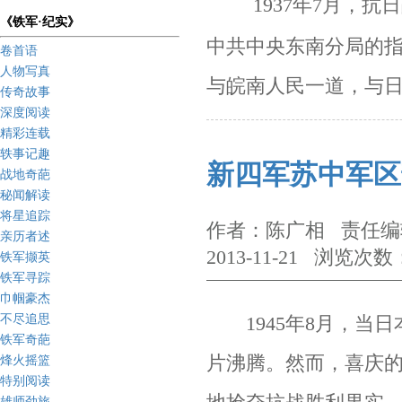
1937
年
7
月，抗日
《铁军·纪实》
中共中央东南分局的
卷首语
人物写真
与皖南人民一道，与
传奇故事
深度阅读
精彩连载
轶事记趣
新四军苏中军区
战地奇葩
秘闻解读
将星追踪
作者：陈广相 责任编辑
亲历者述
2013-11-21 浏览次数
铁军撷英
铁军寻踪
巾帼豪杰
不尽追思
1945年8月，当日
铁军奇葩
片沸腾。
然而，喜庆
烽火摇篮
特别阅读
雄师劲旅