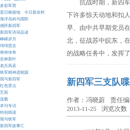
抗战时期，新四军在
多彩军营
昔日根据地 今日新农村
下许多惊天动地和扣
海洋岛屿与国防
感怀新四军
早、由中共早期党员
新四军诗词品读
峥嵘岁月
北，征战苏中皖东，
绵绵思念
的战略任务中，发挥
将帅传奇
史林新叶
老兵风采
铁军精神进校园
我与新四军
新四军三支队喋
红色景点
艺苑
作者：冯晓蔚 责任编辑
连载
本刊专访
2013-11-25 浏览次数
特别阅读
我与铁军
新四军故事汇