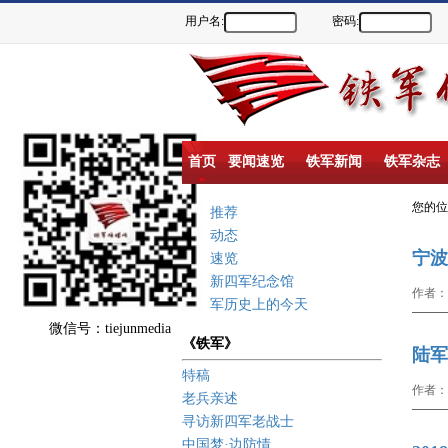
用户名:
密码:
首页
要闻速览
铁军新闻
铁军杂志
您的
重点推荐
新闻动态
宁波
要闻速览
盐城新四军纪念馆
作者：
新四军历史上的今天
微信号：tiejunmedia
《铁军》
陆军
特稿
作者：
老兵亲述
寻访新四军老战士
中国梦·边防情