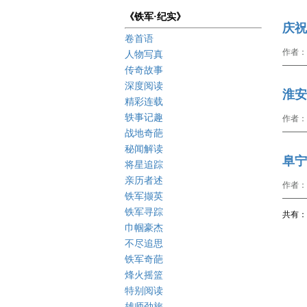
《铁军·纪实》
庆祝
卷首语
作者：
人物写真
传奇故事
深度阅读
淮安
精彩连载
轶事记趣
作者：
战地奇葩
秘闻解读
阜宁
将星追踪
亲历者述
作者：
铁军撷英
铁军寻踪
共有： 
巾帼豪杰
不尽追思
铁军奇葩
烽火摇篮
特别阅读
雄师劲旅