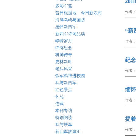
20
多彩军营
作者：
昔日根据地 今日新农村
海洋岛屿与国防
感怀新四军
“新
新四军诗词品读
峥嵘岁月
作者：
绵绵思念
将帅传奇
纪念
史林新叶
老兵风采
作者：
铁军精神进校园
我与新四军
缅怀
红色景点
艺苑
作者：
连载
本刊专访
特别阅读
提着
我与铁军
作者：
新四军故事汇