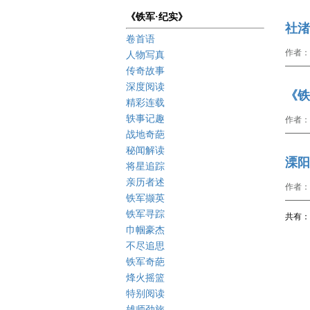
《铁军·纪实》
社渚
卷首语
作者：
人物写真
传奇故事
深度阅读
《铁
精彩连载
轶事记趣
作者：
战地奇葩
秘闻解读
溧阳
将星追踪
亲历者述
作者：
铁军撷英
铁军寻踪
共有： 
巾帼豪杰
不尽追思
铁军奇葩
烽火摇篮
特别阅读
雄师劲旅