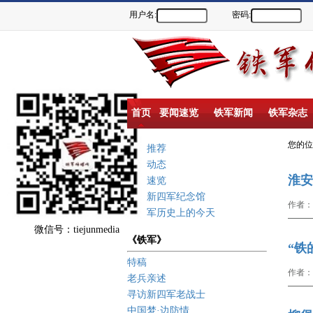
用户名:
密码:
首页
要闻速览
铁军新闻
铁军杂志
您的
重点推荐
新闻动态
淮安
要闻速览
盐城新四军纪念馆
作者：
新四军历史上的今天
微信号：tiejunmedia
《铁军》
“铁
特稿
作者：
老兵亲述
寻访新四军老战士
中国梦·边防情