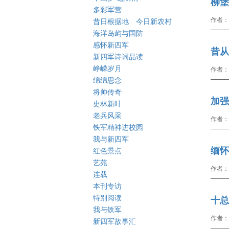
柳堡
多彩军营
作者：
昔日根据地 今日新农村
海洋岛屿与国防
感怀新四军
昔从
新四军诗词品读
峥嵘岁月
作者：
绵绵思念
将帅传奇
加强
史林新叶
老兵风采
作者：
铁军精神进校园
我与新四军
缅怀
红色景点
艺苑
作者：
连载
本刊专访
特别阅读
十总
我与铁军
作者：
新四军故事汇