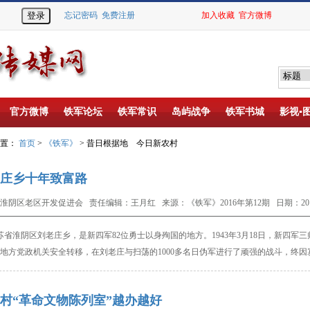
忘记密码
免费注册
加入收藏
官方微博
官方微博
铁军论坛
铁军常识
岛屿战争
铁军书城
影视▪
位置：
首页
>
《铁军》
> 昔日根据地 今日新农村
庄乡十年致富路
淮阴区老区开发促进会 责任编辑：王月红 来源：《铁军》2016年第12期 日期：2017-0
苏省淮阴区刘老庄乡，是新四军
82
位勇士以身殉国的地方。
1943
年
3
月
18
日，新四军三
地方党政机关安全转移，在刘老庄与扫荡的
1000
多名日伪军进行了顽强的战斗，终因
村“革命文物陈列室”越办越好