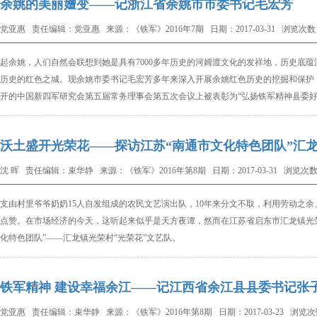
余姚的美丽嬗变——记浙江省余姚市市委书记毛宏芳
党亚惠 责任编辑：党亚惠 来源：《铁军》2016年7期 日期：2017-03-31 浏览次数：
起余姚，人们自然会联想到她是具有
7000
多年历史的河姆渡文化的发祥地，历史底蕴
历史的红色之城。
现余姚市委书记
毛宏芳多年来深入开展余姚红色历史的挖掘和保护
开的中国新四军研究会第五届常务理事会第五次会议上被表彰为“弘扬铁军精神县委好
沃土盛开光荣花——探访江苏“南通市文化特色团队”汇龙
沈 晖 责任编辑：束华静 来源：《铁军》2016年第8期 日期：2017-03-31 浏览次数：
由村里爷爷奶奶
15
人自发组成的农民文艺演出队，
10
年来分文不取，利用劳动之余
点赞。在市场经济的今天，这听起来似乎是天方夜谭，然而在江苏省启东市汇龙镇光
化特色团队”——汇龙镇光荣村“光荣花”文艺队。
铁军精神 建设幸福余江——记江西省余江县县委书记张
党亚惠 责任编辑：束华静 来源：《铁军》2016年第8期 日期：2017-03-23 浏览次数