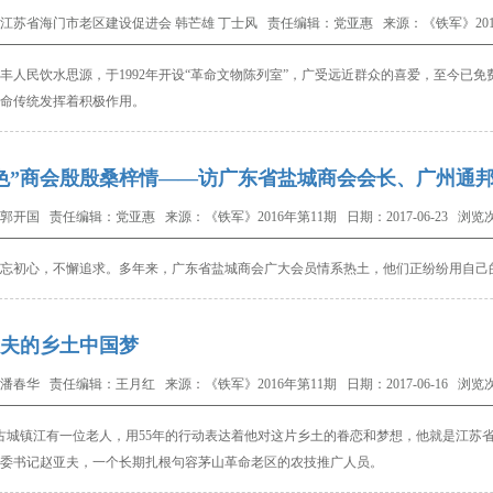
江苏省海门市老区建设促进会 韩芒雄 丁士风 责任编辑：党亚惠 来源：《铁军》20146年第
人民饮水思源，于
1992
年开设“革命文物陈列室”，广受远近群众的喜爱，至今已免
命传统发挥着积极作用。
色”商会殷殷桑梓情——访广东省盐城商会会长、广州通
郭开国 责任编辑：党亚惠 来源：《铁军》2016年第11期 日期：2017-06-23 浏览次
初心，不懈追求。多年来，广东省盐城商会广大会员情系热土，他们正纷纷用自己
夫的乡土中国梦
潘春华 责任编辑：王月红 来源：《铁军》2016年第11期 日期：2017-06-16 浏览次
古城镇江有一位老人，用
55
年的行动表达着他对这片乡土的眷恋和梦想，他就是江苏
委书记赵亚夫，一个长期扎根句容茅山革命老区的农技推广人员。