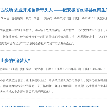
古战场 农业开拓创新带头人 ——记安徽省灵璧县灵南
 胡兴臣 责任编辑：魏冉 来源：《铁军》2016年第10期 日期：2017-05-18 浏览次数
省灵璧县韦集镇丁李村位于当年垓下之战古战场。该村村民王飞在党的政策指引下，
并担任理事长。他与众乡亲们一起打破传统的种植习惯，推广发展黑粮农业，加快了
优秀农村合作组织”“市级农民
合
作社示范社”“市级龙头企业”。
止步的“追梦人”
孙加永 张玉霞 责任编辑：党亚惠 来源：《铁军》2016年第9期 日期：2017-04-13 
言败的坚定信念，让他从纺织企业一名供销员成长为公司董事长，然而办企业出生的
。他在办好纺织企业的同时，又开拓创新，办起了葡萄园。他就是江苏省盐城市大丰
大丰湿地农业发展有限公司总经理葛永洪。