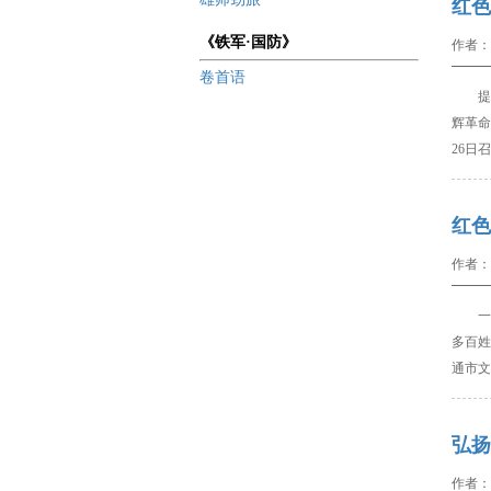
红色
《铁军·国防》
作者：
卷首语
提
辉革命
26
日召
红色
作者：
一支
多百姓
通市文
弘扬
作者：