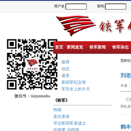
用户名:
密码:
首页
要闻速览
铁军新闻
铁军杂志
您的
重点推荐
新闻动态
刘老
要闻速览
盐城新四军纪念馆
作者：
新四军历史上的今天
微信号：tiejunmedia
江
《铁军》
部队及
特稿
老兵亲述
寻访新四军老战士
鹤丰
中国梦·边防情