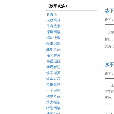
《铁军·纪实》
垓下
卷首语
作者：
人物写真
传奇故事
深度阅读
安徽
精彩连载
作社，
轶事记趣
其为“
战地奇葩
秘闻解读
将星追踪
永不
亲历者述
铁军撷英
作者：
铁军寻踪
巾帼豪杰
永不
不尽追思
着了迷
铁军奇葩
事长、
烽火摇篮
特别阅读
雄师劲旅