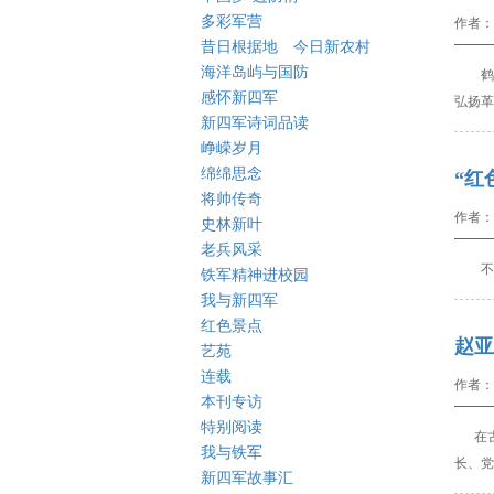
多彩军营
作者：
昔日根据地 今日新农村
海洋岛屿与国防
鹤丰
感怀新四军
弘扬革
新四军诗词品读
峥嵘岁月
绵绵思念
“红
将帅传奇
作者：
史林新叶
老兵风采
不忘
铁军精神进校园
我与新四军
红色景点
赵亚
艺苑
连载
作者：
本刊专访
特别阅读
在
我与铁军
长、党
新四军故事汇