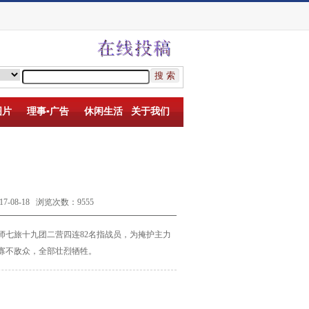
图片
理事▪广告
休闲生活
关于我们
8-18 浏览次数：9555
师七旅十九团二营四连
82
名指战员，为掩护主力
寡不敌众，全部壮烈牺牲。