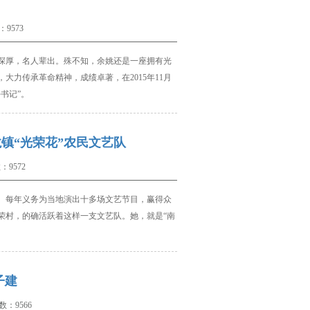
9573
深厚，名人辈出。殊不知，余姚还是一座拥有光
，大力传承革命精神，成绩卓著，在
2015
年
11
月
书记”。
镇“光荣花”农民文艺队
9572
、每年义务为当地演出十多场文艺节目，赢得众
荣村，的确活跃着这样一支文艺队。她，就是“南
子建
：9566