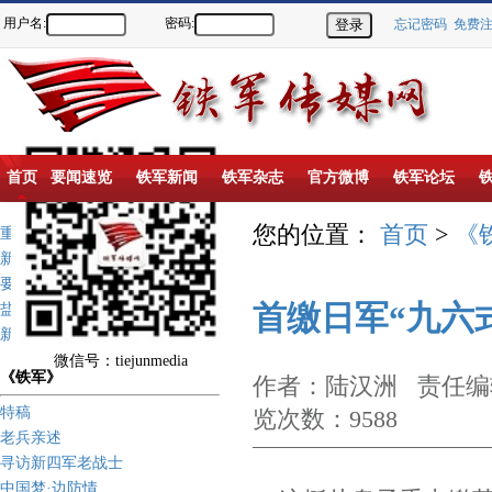
用户名:
密码:
忘记密码
免费
首页
要闻速览
铁军新闻
铁军杂志
官方微博
铁军论坛
您的位置：
首页
>
《
重点推荐
新闻动态
要闻速览
首缴日军“九六
盐城新四军纪念馆
新四军历史上的今天
微信号：tiejunmedia
《铁军》
作者：陆汉洲 责任编辑
特稿
览次数：9588
老兵亲述
寻访新四军老战士
中国梦·边防情