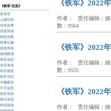
《铁军》2022
《铁军·纪实》
卷首语
作者： 责任编辑：姚云
人物写真
数：9564
传奇故事
深度阅读
精彩连载
轶事记趣
《铁军》2022
战地奇葩
秘闻解读
将星追踪
作者： 责任编辑：姚云
亲历者述
数：9555
铁军撷英
铁军寻踪
巾帼豪杰
不尽追思
《铁军》2022
铁军奇葩
烽火摇篮
特别阅读
作者： 责任编辑：姚云
雄师劲旅