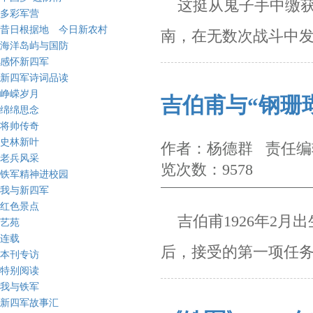
这挺从鬼子手中缴获
多彩军营
昔日根据地 今日新农村
南，在无数次战斗中
海洋岛屿与国防
感怀新四军
新四军诗词品读
峥嵘岁月
吉伯甫与“钢珊
绵绵思念
将帅传奇
史林新叶
作者：杨德群 责任编辑
老兵风采
览次数：9578
铁军精神进校园
我与新四军
红色景点
吉伯甫1926年2月
艺苑
连载
后，接受的第一项任
本刊专访
特别阅读
我与铁军
新四军故事汇