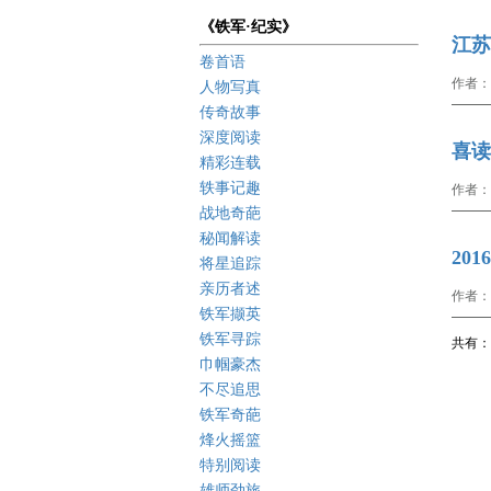
《铁军·纪实》
江苏
卷首语
作者：
人物写真
传奇故事
深度阅读
喜读
精彩连载
轶事记趣
作者：
战地奇葩
秘闻解读
20
将星追踪
亲历者述
作者：
铁军撷英
铁军寻踪
共有： 
巾帼豪杰
不尽追思
铁军奇葩
烽火摇篮
特别阅读
雄师劲旅