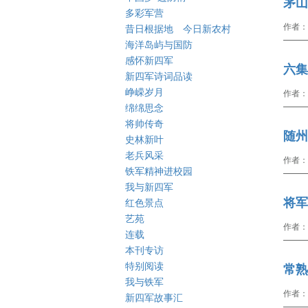
茅山
多彩军营
作者：
昔日根据地 今日新农村
海洋岛屿与国防
感怀新四军
六集
新四军诗词品读
峥嵘岁月
作者：
绵绵思念
将帅传奇
随州
史林新叶
老兵风采
作者：
铁军精神进校园
我与新四军
将军
红色景点
艺苑
作者：
连载
本刊专访
特别阅读
常熟
我与铁军
作者：
新四军故事汇