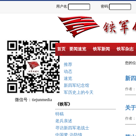
用户名:
密码:
首页
要闻速览
铁军新闻
铁军杂志
您的
重点推荐
新闻动态
新四
要闻速览
盐城新四军纪念馆
作者：
新四军历史上的今天
微信号：tiejunmedia
《铁军》
关于
特稿
作者：
老兵亲述
寻访新四军老战士
中国梦·边防情