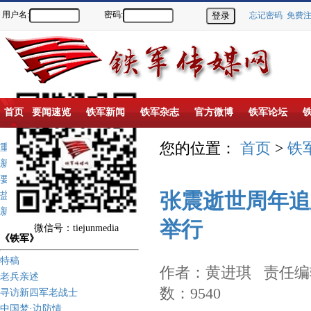
用户名:
密码:
忘记密码
免费
首页
要闻速览
铁军新闻
铁军杂志
官方微博
铁军论坛
您的位置：
首页
>
铁
重点推荐
新闻动态
要闻速览
张震逝世周年追
盐城新四军纪念馆
新四军历史上的今天
举行
微信号：tiejunmedia
《铁军》
特稿
作者：黄进琪 责任编辑
老兵亲述
数：9540
寻访新四军老战士
中国梦·边防情