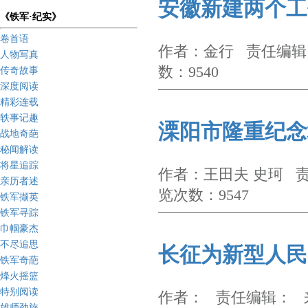
安徽新建两个工
《铁军·纪实》
卷首语
作者：金行 责任编辑：
人物写真
数：9540
传奇故事
深度阅读
精彩连载
轶事记趣
溧阳市隆重纪念
战地奇葩
秘闻解读
将星追踪
作者：王田夫 史珂 责
亲历者述
览次数：9547
铁军撷英
铁军寻踪
巾帼豪杰
不尽追思
长征为新型人民
铁军奇葩
烽火摇篮
特别阅读
作者： 责任编辑： 来
雄师劲旅