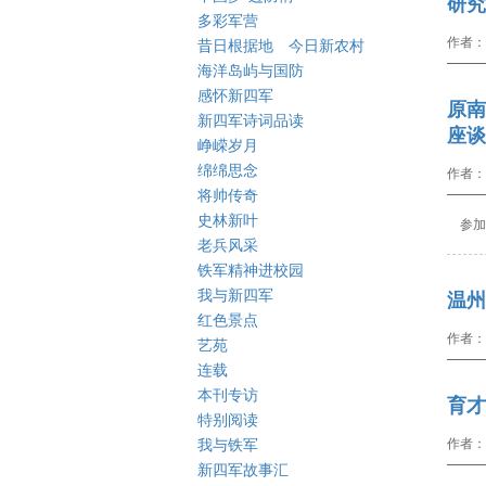
研究
多彩军营
作者：
昔日根据地 今日新农村
海洋岛屿与国防
感怀新四军
原南
新四军诗词品读
座谈
峥嵘岁月
绵绵思念
作者：
将帅传奇
史林新叶
参加
老兵风采
铁军精神进校园
我与新四军
温州
红色景点
作者：
艺苑
连载
本刊专访
育才
特别阅读
作者：
我与铁军
新四军故事汇