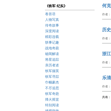
何克
《铁军·纪实》
卷首语
作者：
人物写真
传奇故事
历史
深度阅读
精彩连载
作者：
轶事记趣
战地奇葩
浙江
秘闻解读
将星追踪
作者：
亲历者述
铁军撷英
铁军寻踪
乐清
巾帼豪杰
作者：
不尽追思
铁军奇葩
共有： 
烽火摇篮
特别阅读
雄师劲旅