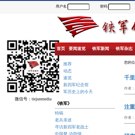
用户名:
密码:
首页
要闻速览
铁军新闻
铁军杂志
您的
重点推荐
新闻动态
千里
要闻速览
盐城新四军纪念馆
作者：
新四军历史上的今天
微信号：tiejunmedia
《铁军》
注重
特稿
作者：
老兵亲述
寻访新四军老战士
中国梦·边防情