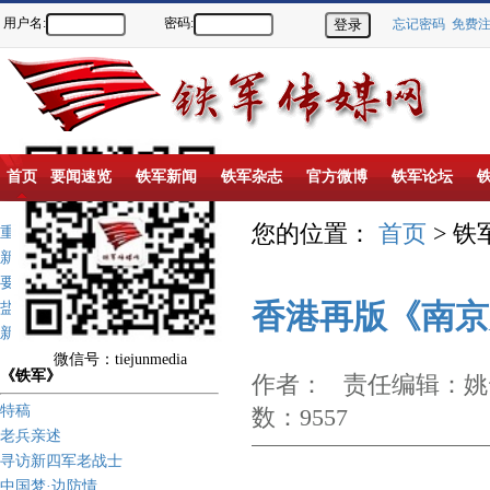
用户名:
密码:
忘记密码
免费
首页
要闻速览
铁军新闻
铁军杂志
官方微博
铁军论坛
您的位置：
首页
> 铁
重点推荐
新闻动态
要闻速览
香港再版《南京
盐城新四军纪念馆
新四军历史上的今天
微信号：tiejunmedia
《铁军》
作者： 责任编辑：姚云
特稿
数：9557
老兵亲述
寻访新四军老战士
中国梦·边防情