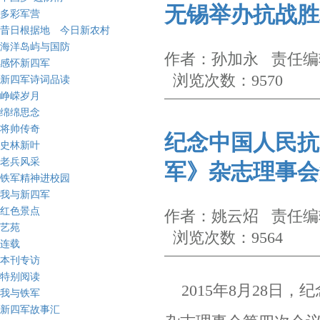
无锡举办抗战胜
多彩军营
昔日根据地 今日新农村
海洋岛屿与国防
作者：孙加永 责任编辑
感怀新四军
浏览次数：9570
新四军诗词品读
峥嵘岁月
绵绵思念
将帅传奇
纪念中国人民抗
史林新叶
老兵风采
军》杂志理事会
铁军精神进校园
我与新四军
红色景点
作者：姚云炤 责任编辑
艺苑
浏览次数：9564
连载
本刊专访
特别阅读
2015年8月28日
我与铁军
新四军故事汇