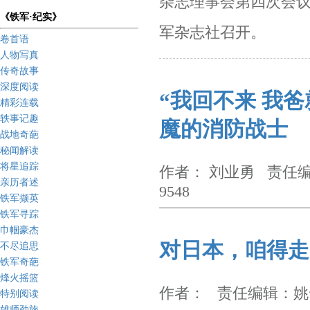
杂志理事会第四次会
《铁军·纪实》
军杂志社召开。
卷首语
人物写真
传奇故事
深度阅读
“我回不来 我
精彩连载
轶事记趣
魔的消防战士
战地奇葩
秘闻解读
将星追踪
作者： 刘业勇 责任编
亲历者述
9548
铁军撷英
铁军寻踪
巾帼豪杰
对日本，咱得走
不尽追思
铁军奇葩
烽火摇篮
作者： 责任编辑：姚云炤
特别阅读
雄师劲旅