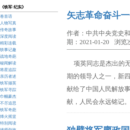
《铁军·纪实》
矢志革命奋斗一
卷首语
人物写真
传奇故事
作者：中共中央党史和
深度阅读
期：2021-01-20 浏览
精彩连载
轶事记趣
战地奇葩
项英同志是
杰出的
秘闻解读
将星追踪
期的领导人之一，新
亲历者述
铁军撷英
献给了中国人民解
放
铁军寻踪
巾帼豪杰
献，人民会永远铭记
不尽追思
铁军奇葩
烽火摇篮
特别阅读
雄师劲旅