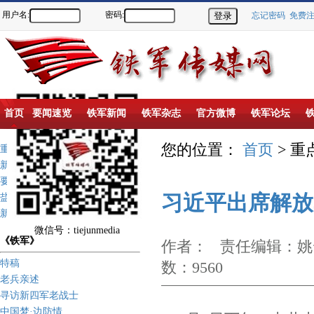
用户名:
密码:
忘记密码
免费
首页
要闻速览
铁军新闻
铁军杂志
官方微博
铁军论坛
您的位置：
首页
> 重
重点推荐
新闻动态
要闻速览
习近平出席解放
盐城新四军纪念馆
新四军历史上的今天
微信号：tiejunmedia
《铁军》
作者： 责任编辑：姚云
特稿
数：9560
老兵亲述
寻访新四军老战士
中国梦·边防情