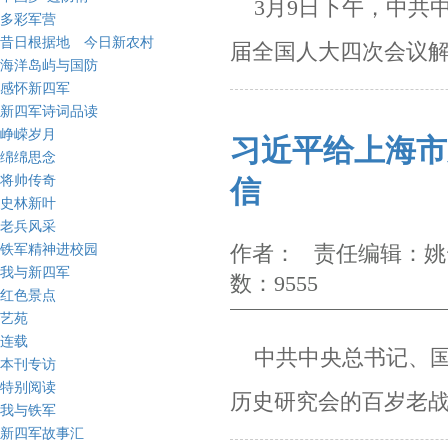
3月9日下午，中共
多彩军营
昔日根据地 今日新农村
届全国人大四次会议
海洋岛屿与国防
感怀新四军
新四军诗词品读
峥嵘岁月
习近平给上海市
绵绵思念
将帅传奇
信
史林新叶
老兵风采
作者： 责任编辑：姚云
铁军精神进校园
我与新四军
数：9555
红色景点
艺苑
连载
中共中央总书记、国家
本刊专访
特别阅读
历史研究会的百岁老
我与铁军
新四军故事汇