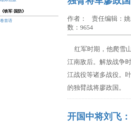
独臂将军廖政国
《铁军·国防》
作者： 责任编辑：姚云
卷首语
数：9654
红军时期，他爬雪山
江南
敌后。解放战争
江战役等诸多战役。
的独臂战将廖政国。
开国中将刘飞：