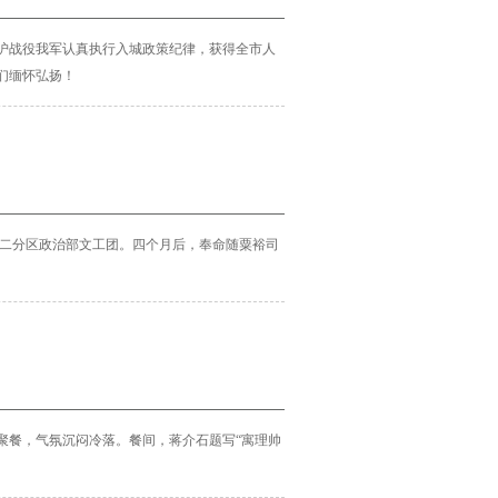
沪战役我军认真执行入城政策纪律，获得全市人
们缅怀弘扬！
二分区政治部文工团。四个月后，奉命随粟裕司
聚餐，气氛沉闷冷落。餐间，蒋介石题写“寓理帅