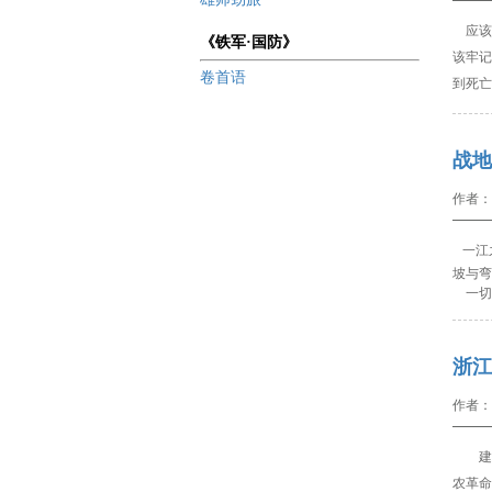
应该
《铁军·国防》
该牢记
卷首语
到死亡
战地
作者：
一江
坡与弯
一切
浙江
作者：
建
农革命