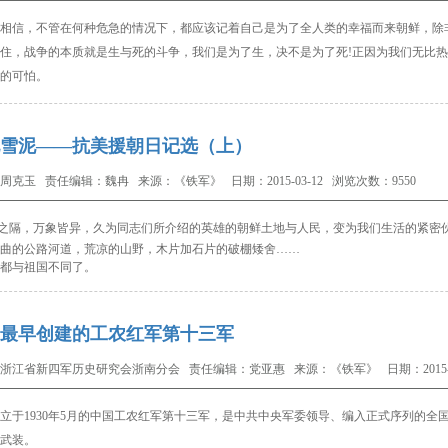
相信，不管在何种危急的情况下，都应该记着自己是为了全人类的幸福而来朝鲜，除
住，战争的本质就是生与死的斗争，我们是为了生，决不是为了死
!
正因为我们无比热
的可怕。
雪泥——抗美援朝日记选（上）
周克玉 责任编辑：魏冉 来源：《铁军》 日期：2015-03-12 浏览次数：9550
之隔，万象皆异，久为同志们所介绍的英雄的朝鲜土地与人民，变为我们生活的紧密
曲的公路河道，荒凉的山野，木片加石片的破棚矮舍……
都与祖国不同了。
最早创建的工农红军第十三军
浙江省新四军历史研究会浙南分会 责任编辑：党亚惠 来源：《铁军》 日期：2015-03
立于
1930
年
5
月的中国工农红军第十三军，是中共中央军委领导、编入正式序列的全
武装。