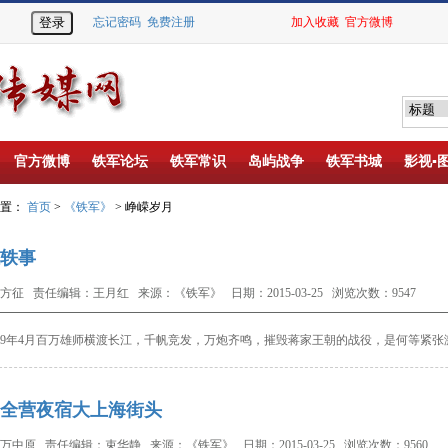
忘记密码
免费注册
加入收藏
官方微博
官方微博
铁军论坛
铁军常识
岛屿战争
铁军书城
影视▪
位置：
首页
>
《铁军》
> 峥嵘岁月
轶事
方征 责任编辑：王月红 来源：《铁军》 日期：2015-03-25 浏览次数：9547
9
年
4
月百万雄师横渡长江，千帆竞发，万炮齐鸣，摧毁蒋家王朝的战役，是何等紧张
全营夜宿大上海街头
万中原 责任编辑：束华静 来源：《铁军》 日期：2015-03-25 浏览次数：9560