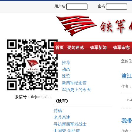
用户名:
密码:
首页
要闻速览
铁军新闻
铁军杂志
您的
重点推荐
新闻动态
渡江
要闻速览
盐城新四军纪念馆
作者：
新四军历史上的今天
微信号：tiejunmedia
194
《铁军》
特稿
老兵亲述
我带
寻访新四军老战士
中国梦·边防情
作者：