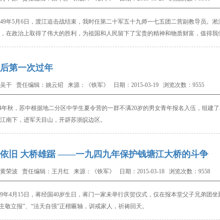
9
年
5
月
6
日，渡江追击战结束，
我时任第二十军五十九师一七五团二营副教导员。
淞
，在政治上取得了伟大的胜利，为祖国和人民留下了宝贵的精神和物质财富，值得我
后第一次过年
吴干 责任编辑：姚云炤 来源：《铁军》 日期：2015-03-19 浏览次数：9555
4
年秋，苏中根据地二分区中学生夏令营的一群不满
20
岁的男女青年报名入伍，组建了
江南下，进军天目山，开辟苏浙皖边区。
依旧 大桥雄踞 ——一九四九年保护钱塘江大桥的斗争
黄荣波 责任编辑：王月红 来源：《铁军》 日期：2015-03-18 浏览次数：9558
9
年
4
月
15
日，蒋经国
40
岁生日，蒋门一家未举行庆贺仪式，仅在报本堂父子兄弟团坐
“主敬立报”、“法天自强”正楷匾轴，训戒家人，祈祷回天。