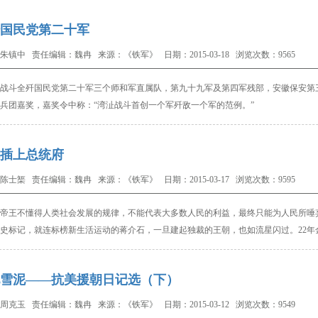
国民党第二十军
朱镇中 责任编辑：魏冉 来源：《铁军》 日期：2015-03-18 浏览次数：9565
战斗全歼国民党第二十军三个师和军直属队，第九十九军及第四军残部，安徽保安第
兵团嘉奖，嘉奖令中称：“湾沚战斗首创一个军歼敌一个军的范例。”
插上总统府
陈士榘 责任编辑：魏冉 来源：《铁军》 日期：2015-03-17 浏览次数：9595
帝王不懂得人类社会发展的规律，不能代表大多数人民的利益，最终只能为人民所唾
史标记，就连标榜新生活运动的蒋介石，一旦建起独裁的王朝，也如流星闪过。22
年
雪泥——抗美援朝日记选（下）
周克玉 责任编辑：魏冉 来源：《铁军》 日期：2015-03-12 浏览次数：9549