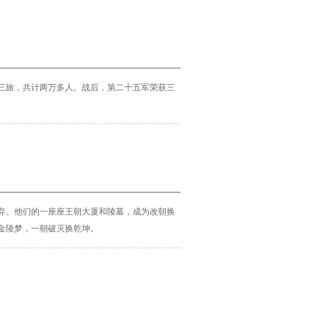
三旅，共计两万多人。
战后，第二十五军荣获三
弃。他们的一座座王朝大厦和陵墓，成为改朝换
金陵梦，一朝破灭换乾坤。