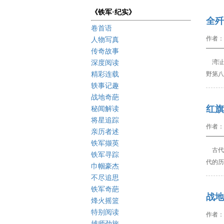
《铁军·纪实》
全歼
卷首语
作者：
人物写真
传奇故事
湾沚
深度阅读
精彩连载
野第八
轶事记趣
战地奇葩
红旗
秘闻解读
将星追踪
作者：
亲历者述
铁军撷英
古代
铁军寻踪
代的历
巾帼豪杰
不尽追思
铁军奇葩
战地
烽火摇篮
特别阅读
作者：
雄师劲旅