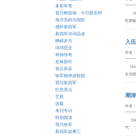
多彩军营
昔日根据地 今日新农村
194
海洋岛屿与国防
民爱戴
感怀新四军
新四军诗词品读
峥嵘岁月
入伍
绵绵思念
作者：
将帅传奇
史林新叶
194
老兵风采
令员渡
铁军精神进校园
我与新四军
红色景点
潮涛
艺苑
连载
作者：
本刊专访
特别阅读
194
我与铁军
气”、
新四军故事汇