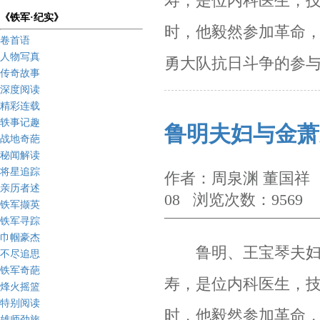
寿，是位内科医生，
《铁军·纪实》
时，他毅然参加革命
卷首语
人物写真
勇大队抗日斗争的参
传奇故事
深度阅读
精彩连载
轶事记趣
鲁明夫妇与金萧
战地奇葩
秘闻解读
将星追踪
作者：周泉渊 董国祥 
亲历者述
08 浏览次数：9569
铁军撷英
铁军寻踪
巾帼豪杰
鲁明、王宝琴夫妇是
不尽追思
铁军奇葩
寿，是位内科医生，
烽火摇篮
特别阅读
时，他毅然参加革命
雄师劲旅