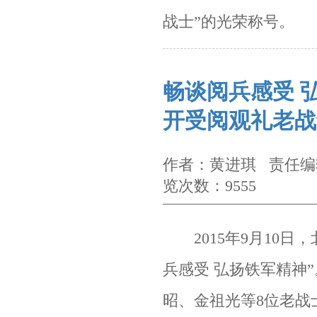
战士”的光荣称号。
畅谈阅兵感受 
开受阅观礼老战
作者：黄进琪 责任编辑
览次数：9555
2015年9
月
10
日，
兵感受 弘扬铁军精神”
昭、金祖光等
8
位老战