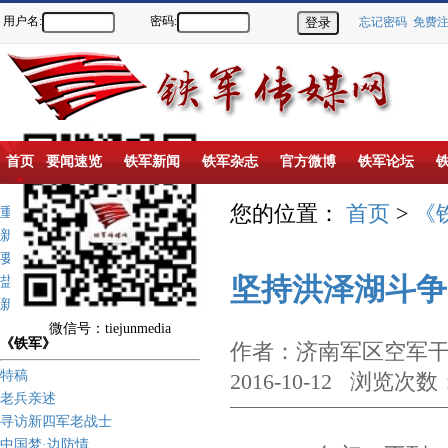
用户名:
密码:
忘记密码
免费
首页
要闻速览
铁军新闻
铁军杂志
官方微博
铁军论坛
您的位置：
首页
>
《
重点推荐
新闻动态
要闻速览
坚持洪泽湖斗争
盐城新四军纪念馆
新四军历史上的今天
微信号：tiejunmedia
《铁军》
作者：济南军区空军干
特稿
2016-10-12 浏览次数
老兵亲述
寻访新四军老战士
中国梦·边防情