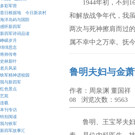
1944
年初，不到
1
多彩军营
昔日根据地 今日新农村
和解放战争年代，我
海洋岛屿与国防
感怀新四军
两次与死神擦肩而过
新四军诗词品读
峥嵘岁月
属不幸中之万幸。抚
绵绵思念
将帅传奇
史林新叶
老兵风采
鲁明夫妇与金萧
铁军精神进校园
我与新四军
红色景点
作者：周泉渊 董国祥 
艺苑
08 浏览次数：9563
连载
本刊专访
特别阅读
鲁明、王宝琴夫妇是
我与铁军
新四军故事汇