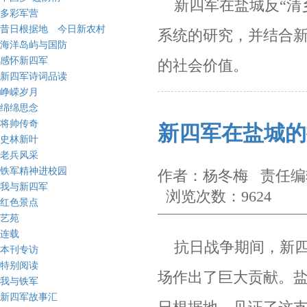
新四军在盐城反“清
多彩军营
昔日根据地 今日新农村
系统的研究，并结合
海洋岛屿与国防
感怀新四军
的社会价值。
新四军诗词品读
峥嵘岁月
绵绵思念
将帅传奇
新四军在盐城的
史林新叶
老兵风采
铁军精神进校园
作者：杨冬梅 责任编辑
我与新四军
浏览次数：9624
红色景点
艺苑
连载
抗日战争期间，新四
本刊专访
特别阅读
场作出了巨大贡献。
我与铁军
新四军故事汇