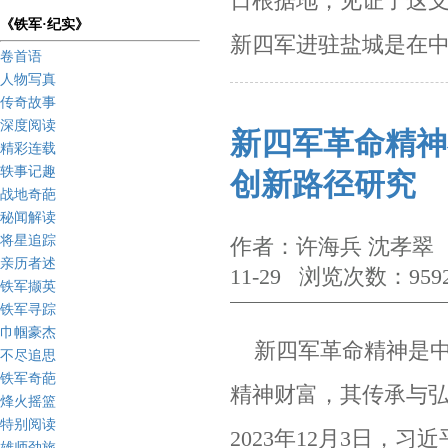
日根据地，见证了这
《铁军·纪实》
新四军进驻盐城是在
卷首语
人物写真
传奇故事
深度阅读
新四军革命精神
精彩连载
轶事记趣
创新路径研究
战地奇葩
秘闻解读
将星追踪
作者：许海兵 沈孝翠 
亲历者述
11-29 浏览次数：959
铁军撷英
铁军寻踪
巾帼豪杰
新四军革命精神是中
不尽追思
铁军奇葩
精神财富，其传承与
烽火摇篮
特别阅读
2023
年
12
月
3
日，习近
雄师劲旅