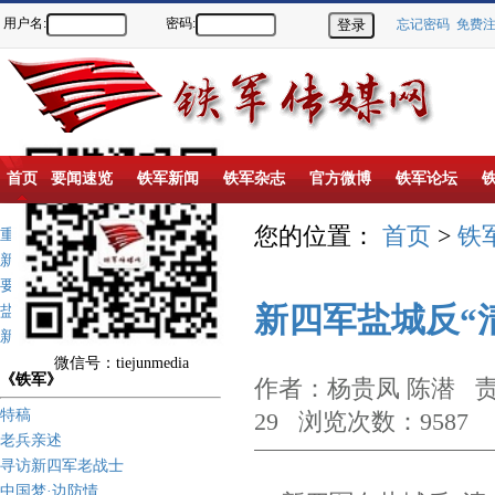
用户名:
密码:
忘记密码
免费
首页
要闻速览
铁军新闻
铁军杂志
官方微博
铁军论坛
您的位置：
首页
>
铁
重点推荐
新闻动态
要闻速览
新四军盐城反“
盐城新四军纪念馆
新四军历史上的今天
微信号：tiejunmedia
《铁军》
作者：杨贵凤 陈潜 责
特稿
29 浏览次数：9587
老兵亲述
寻访新四军老战士
中国梦·边防情