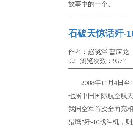
故事中的一个。
石破天惊话歼-1
作者：赵晓泮 曹应龙 
02 浏览次数：9577
2008
年
11
月
4
日至
七届中国国际航空航
我国空军首次全面亮相
猎鹰”歼
-10
战斗机，则