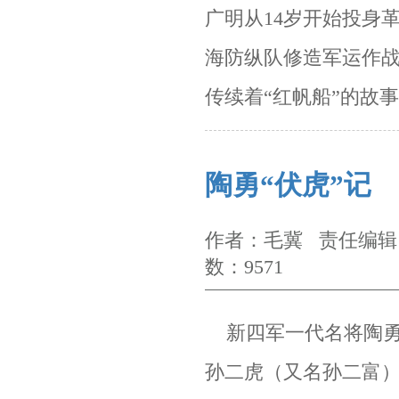
广明从
14
岁开始投身
海防纵队修造军运作战
传续着“红帆船”的故
陶勇“伏虎”记
作者：毛冀 责任编辑：
数：9571
新四军一代名将陶勇
孙二虎（又名孙二富