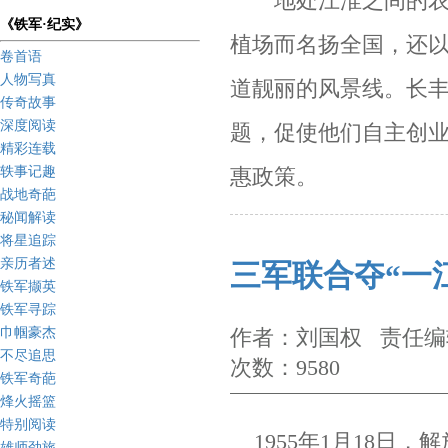
地处江淮之间的农业
《铁军·纪实》
植场而名扬全国，还
卷首语
人物写真
道靓丽的风景线。
长
传奇故事
深度阅读
题，促使他们自主创
精彩连载
轶事记趣
惠政策。
战地奇葩
秘闻解读
将星追踪
亲历者述
三军联合夺“一
铁军撷英
铁军寻踪
巾帼豪杰
作者：刘国权 责任编辑
不尽追思
次数：9580
铁军奇葩
烽火摇篮
特别阅读
1955
年
1
月
18
日，解
雄师劲旅