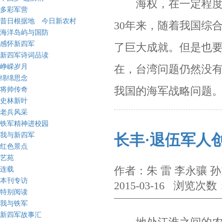
海权，在一定程度上
多彩军营
昔日根据地 今日新农村
30
年来，随着我国综
海洋岛屿与国防
感怀新四军
了巨大成就。但是也
新四军诗词品读
峥嵘岁月
在，台湾问题仍然没
绵绵思念
我国的海军战略问题
将帅传奇
史林新叶
老兵风采
铁军精神进校园
我与新四军
长丰·退伍军人
红色景点
艺苑
作者：朱 雷 李永骧
连载
本刊专访
2015-03-16 浏览次数
特别阅读
我与铁军
新四军故事汇