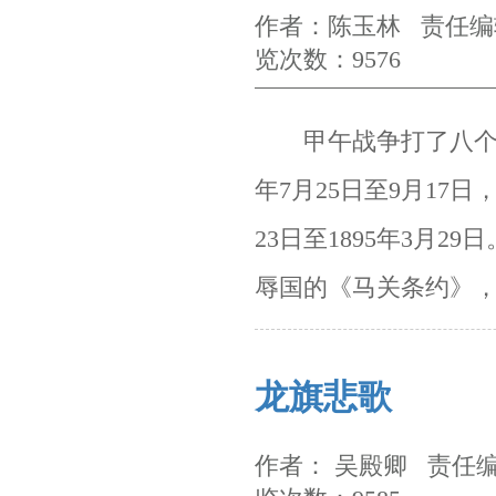
作者：陈玉林 责任编辑
览次数：9576
甲午战争打了八个月
年
7
月
25
日至
9
月
17
日
23
日至
1895
年
3
月
29
日
辱国的《马关条约》
龙旗悲歌
作者： 吴殿卿 责任编