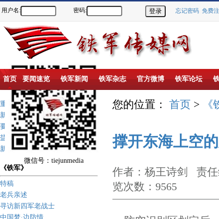
用户名:
密码:
忘记密码
免费
首页
要闻速览
铁军新闻
铁军杂志
官方微博
铁军论坛
您的位置：
首页
>
《
重点推荐
新闻动态
要闻速览
撑开东海上空的
盐城新四军纪念馆
新四军历史上的今天
微信号：tiejunmedia
《铁军》
作者：杨王诗剑 责任编
特稿
览次数：9565
老兵亲述
寻访新四军老战士
中国梦·边防情