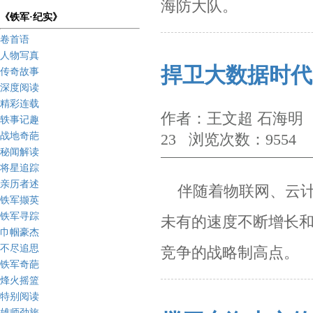
海防大队。
《铁军·纪实》
卷首语
人物写真
捍卫大数据时代
传奇故事
深度阅读
精彩连载
作者：王文超 石海明 
轶事记趣
战地奇葩
23 浏览次数：9554
秘闻解读
将星追踪
亲历者述
伴随着物联网、云计
铁军撷英
铁军寻踪
未有的速度不断增长和
巾帼豪杰
不尽追思
竞争的战略制高点。
铁军奇葩
烽火摇篮
特别阅读
雄师劲旅