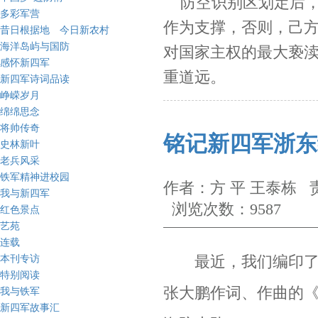
防空识别区划定后，
多彩军营
作为支撑，否则，己
昔日根据地 今日新农村
海洋岛屿与国防
对国家主权的最大亵
感怀新四军
重道远。
新四军诗词品读
峥嵘岁月
绵绵思念
将帅传奇
铭记新四军浙东
史林新叶
老兵风采
铁军精神进校园
作者：方 平 王泰栋 责
我与新四军
浏览次数：9587
红色景点
艺苑
连载
最近，我们编印了《
本刊专访
特别阅读
张大鹏作词、作曲的
我与铁军
新四军故事汇